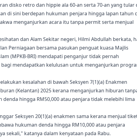
 disko retro dan hippie ala 60-an serta 70-an yang tular 
tan di sini berdepan hukuman penjara hingga lapan tahun 
kwa menganjurkan acara itu tanpa permit serta menjual
ihatan dan Alam Sekitar negeri, Hilmi Abdullah berkata, ha
alan Perniagaan bersama pasukan penguat kuasa Majlis
slam (MPKB-BRI) mendapati penganjur tidak pernah
agi mendapatkan kelulusan untuk menganjurkan progr
melakukan kesalahan di bawah Seksyen 7(1)(a) Enakmen
buran (Kelantan) 2025 kerana menganjurkan hiburan tanp
enda hingga RM50,000 atau penjara tidak melebihi lima
langgar Seksyen 20(1)(a) enakmen sama kerana menjual tike
embawa hukuman denda hingga RM10,000 atau penjara
a sekali," katanya dalam kenyataan pada Rabu.