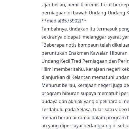
Ujar beliau, pemilik premis turut berd
perniagaan di bawah Undang-Undang Kec
**media[3575902]**
Tambahnya, tindakan itu termasuk peng
sekiranya didapati melanggar syarat ya
"Beberapa notis kompaun telah dikelua
peruntukan Enakmen Kawalan Hiburan d
Undang Kecil Tred Perniagaan dan Perin
Hilmi memberitahu, kerajaan negeri ke
dianjurkan di Kelantan mematuhi undan
Menurut beliau, kerajaan negeri juga
program hiburan supaya mematuhi perat
budaya dan akhlak yang dipelihara di neg
Terdahulu pada Selasa, tular satu vid
menari beramai-ramai dalam program hib
an yang dipercayai berlangsung di sebu