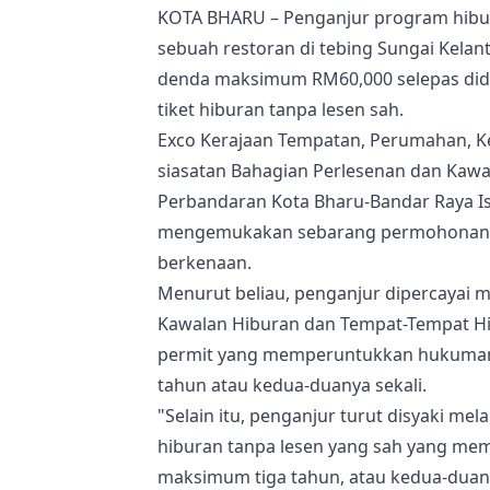
KOTA BHARU – Penganjur program hiburan
sebuah restoran di tebing Sungai Kelan
denda maksimum RM60,000 selepas dida
tiket hiburan tanpa lesen sah.
Exco Kerajaan Tempatan, Perumahan, Kes
siasatan Bahagian Perlesenan dan Kaw
Perbandaran Kota Bharu-Bandar Raya I
mengemukakan sebarang permohonan b
berkenaan.
Menurut beliau, penganjur dipercayai 
Kawalan Hiburan dan Tempat-Tempat Hi
permit yang memperuntukkan hukuman d
tahun atau kedua-duanya sekali.
"Selain itu, penganjur turut disyaki me
hiburan tanpa lesen yang sah yang m
maksimum tiga tahun, atau kedua-duany