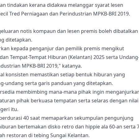
epan tindakan kerana didakwa melanggar syarat lesen
il Tred Perniagaan dan Perindustrian MPKB-BRI 2019.
eluaran notis kompaun dan lesen premis boleh dibatalkan
ng ditetapkan.
rkan kepada penganjur dan pemilik premis mengikut
an Tempat-Tempat Hiburan (Kelantan) 2025 serta Undang
dustrian MPKB-BRI 2019," katanya.
kal konsisten memastikan setiap bentuk hiburan yang
g-undang serta garis panduan yang ditetapkan.
 bersedia membimbing mana-mana pihak ingin menganjurka
uran pihak berkuasa tempatan serta selaras dengan nilai
eri itu.
eo berdurasi 40 saat memaparkan sekumpulan pengunjung
uran bertemakan disko retro dan hippie ala 60-an serta 7
ah restoran di tebing Sungai Kelantan.