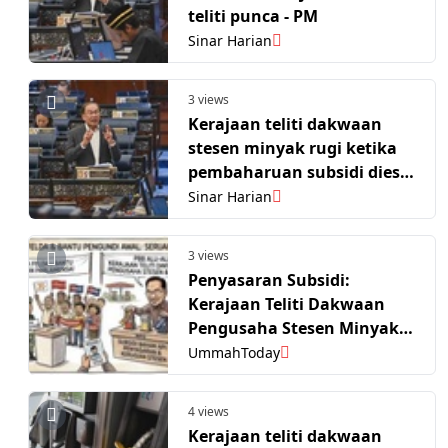
teliti punca - PM
Sinar Harian
3 views
Kerajaan teliti dakwaan
stesen minyak rugi ketika
pembaharuan subsidi diesel
- Anwar
Sinar Harian
3 views
Penyasaran Subsidi:
Kerajaan Teliti Dakwaan
Pengusaha Stesen Minyak
Tanggung Kerugian
UmmahToday
4 views
Kerajaan teliti dakwaan