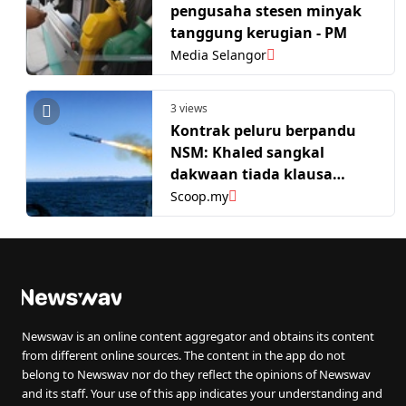
pengusaha stesen minyak
tanggung kerugian - PM
Media Selangor
3 views
Kontrak peluru berpandu
NSM: Khaled sangkal
dakwaan tiada klausa
lindung kepentingan
Scoop.my
negara
Newswav is an online content aggregator and obtains its content
from different online sources. The content in the app do not
belong to Newswav nor do they reflect the opinions of Newswav
and its staff. Your use of this app indicates your understanding and