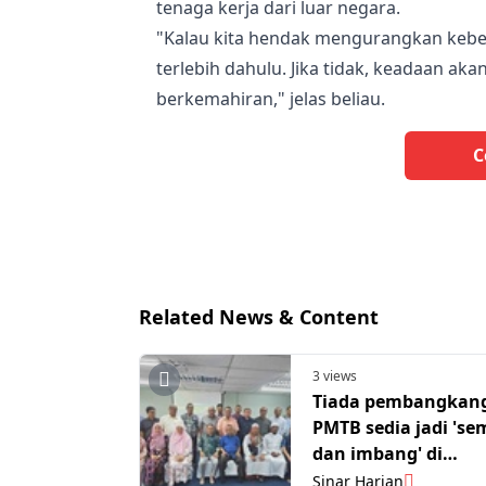
tenaga kerja dari luar negara.
"Kalau kita hendak mengurangkan keber
terlebih dahulu. Jika tidak, keadaan a
berkemahiran," jelas beliau.
C
Related News & Content
3 views
Tiada pembangkan
PMTB sedia jadi 's
dan imbang' di
Terengganu
Sinar Harian