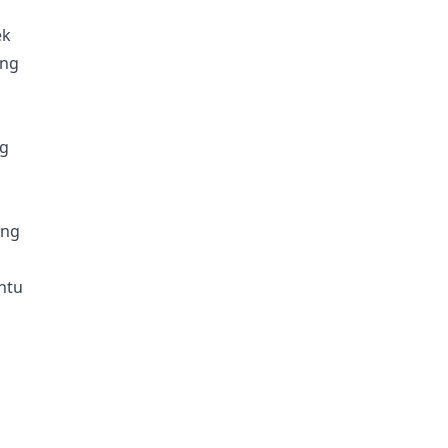
ek
ang
ng
ang
ntu