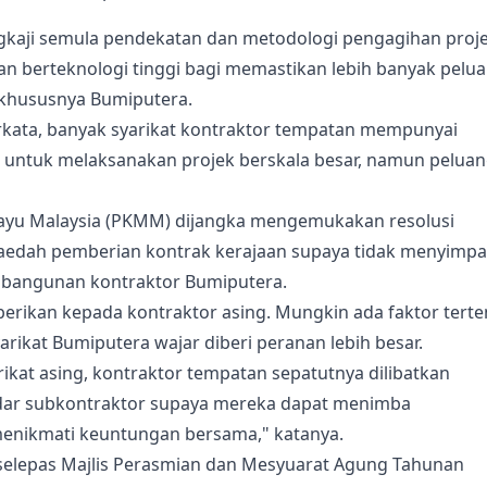
kaji semula pendekatan dan metodologi pengagihan proj
an berteknologi tinggi bagi memastikan lebih banyak pelu
 khususnya Bumiputera.
berkata, banyak syarikat kontraktor tempatan mempunyai
untuk melaksanakan projek berskala besar, namun pelua
ayu Malaysia (PKMM) dijangka mengemukakan resolusi
kaedah pemberian kontrak kerajaan supaya tidak menyimp
bangunan kontraktor Bumiputera.
diberikan kepada kontraktor asing. Mungkin ada faktor terte
rikat Bumiputera wajar diberi peranan lebih besar.
rikat asing, kontraktor tempatan sepatutnya dilibatkan
dar subkontraktor supaya mereka dapat menimba
enikmati keuntungan bersama," katanya.
i selepas Majlis Perasmian dan Mesyuarat Agung Tahunan