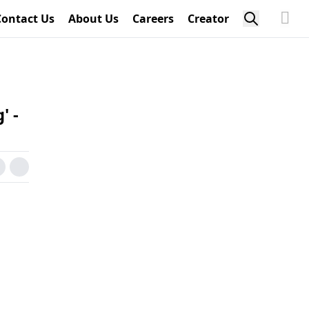
Contact Us
About Us
Careers
Creator
' -