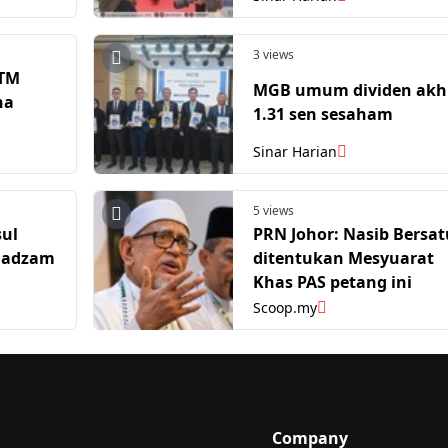
3 views
YTM
MGB umum dividen akh
na
1.31 sen sesaham
Sinar Harian
5 views
sul
PRN Johor: Nasib Bersat
uadzam
ditentukan Mesyuarat
Khas PAS petang ini
Scoop.my
Company