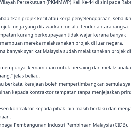
Wilayah Persekutuan (PKMMWP) Kali Ke-44 di sini pada Rab
babitkan projek kecil atau kerja penyelenggaraan, sebalik
rojek mega yang ditawarkan melalui tender antarabangsa.
empatan kurang berkeupayaan tidak wajar kerana banyak
kemampuan mereka melaksanakan projek di luar negara.
na banyak syarikat Malaysia sudah melaksanakan projek di
n mempunyai kemampuan untuk bersaing dan melaksanak
ang," jelas beliau.
au berkata, kerajaan boleh mempertimbangkan semula sya
bihan kepada kontraktor tempatan tanpa menjejaskan prin
en kontraktor kepada pihak lain masih berlaku dan menja
naan.
embaga Pembangunan Industri Pembinaan Malaysia (CIDB),