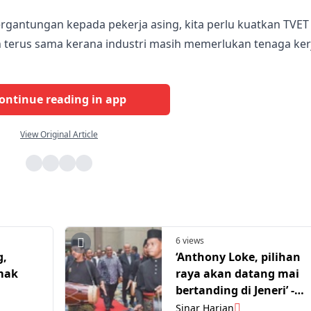
gantungan kepada pekerja asing, kita perlu kuatkan TVET
kan terus sama kerana industri masih memerlukan tenaga ker
ontinue reading in app
View Original Article
6 views
g,
‘Anthony Loke, pilihan
emak
raya akan datang mai
bertanding di Jeneri’ -
Sanusi
Sinar Harian