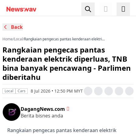
Back
Home
/
Local
/
Rangkaian pengecas pantas kenderaan elektrik
diperluas, TNB bina banyak pencawang -
Rangkaian pengecas pantas
Parlimen diberitahu
kenderaan elektrik diperluas, TNB
bina banyak pencawang - Parlimen
diberitahu
8 Jul 2026 • 12:50 PM MYT
Local
Cars
DagangNews.com
Berita bisnes anda
Rangkaian pengecas pantas kenderaan elektrik