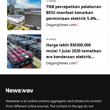
3 views
TNB percepatkan pelaburan
BESS manfaat kenaikan
permintaan elektrik 5.4%
pada 2026, kata MBSB
DagangNews.com
Research
4 views
Harga lebih RM300,000
mulai 1 Julai 2026 tamatkan
era kenderaan elektrik
import murah - Kenanga
DagangNews.com
Research
Newswav is an online content aggregator and obtains its content
from different online sources. The content in the app do not