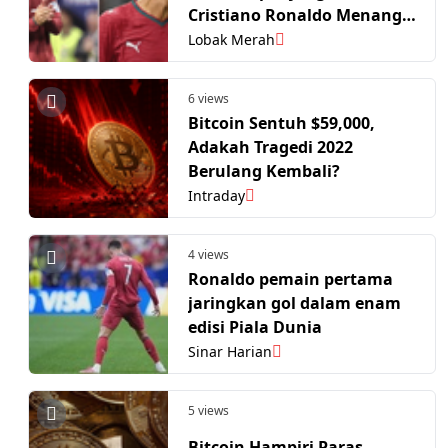
Cristiano Ronaldo Menangis
Keluar Padang
Lobak Merah
6 views
Bitcoin Sentuh $59,000,
Adakah Tragedi 2022
Berulang Kembali?
Intraday
4 views
Ronaldo pemain pertama
jaringkan gol dalam enam
edisi Piala Dunia
Sinar Harian
5 views
Bitcoin Hampiri Paras