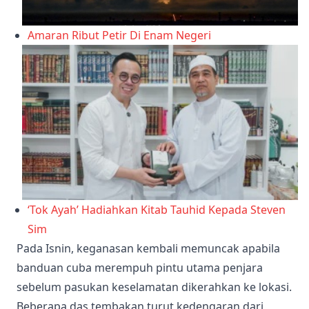
Amaran Ribut Petir Di Enam Negeri
‘Tok Ayah’ Hadiahkan Kitab Tauhid Kepada Steven
Sim
Pada Isnin, keganasan kembali memuncak apabila
banduan cuba merempuh pintu utama penjara
sebelum pasukan keselamatan dikerahkan ke lokasi.
Beberapa das tembakan turut kedengaran dari