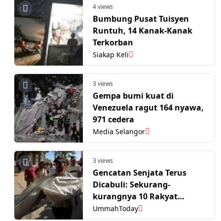
4 views
Bumbung Pusat Tuisyen
Runtuh, 14 Kanak-Kanak
Terkorban
Siakap Keli
3 views
Gempa bumi kuat di
Venezuela ragut 164 nyawa,
971 cedera
Media Selangor
3 views
Gencatan Senjata Terus
Dicabuli: Sekurang-
kurangnya 10 Rakyat
Palestin Termasuk Kanak-
UmmahToday
kanak Terkorban Di Gaza