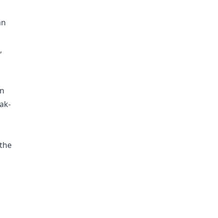
an
,
an
ak-
the