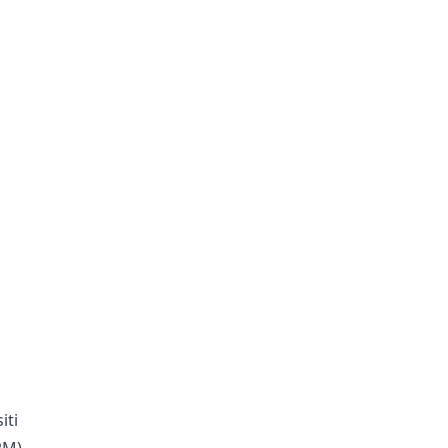
iti
RM),