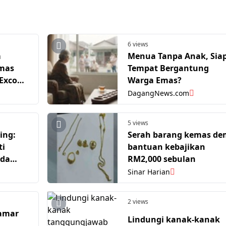
6 views
m
Menua Tanpa Anak, Sia
mas
Tempat Bergantung
Warga Emas?
DagangNews.com
5 views
ing:
Serah barang kemas de
ti
bantuan kebajikan
nda
RM2,000 sebulan
M
Sinar Harian
2 views
amar
Lindungi kanak-kanak