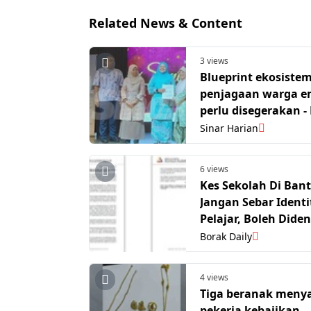
Related News & Content
3 views
Blueprint ekosiste
penjagaan warga e
perlu disegerakan - Exco
Perak
Sinar Harian
6 views
Kes Sekolah Di Bant
Jangan Sebar Identi
Pelajar, Boleh Dide
RM10,000 -SUHAKA
Borak Daily
4 views
Tiga beranak meny
pekerja kebajikan,