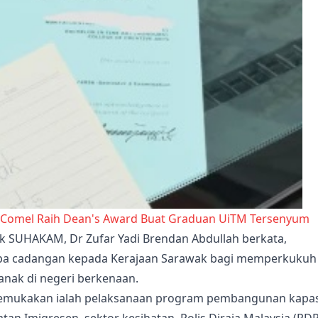
 Comel Raih Dean's Award Buat Graduan UiTM Tersenyum
k SUHAKAM, Dr Zufar Yadi Brendan Abdullah berkata,
pa cadangan kepada Kerajaan Sarawak bagi memperkukuh
nak di negeri berkenaan.
kemukakan ialah pelaksanaan program pembangunan kapas
atan Imigresen, sektor kesihatan, Polis Diraja Malaysia (PD