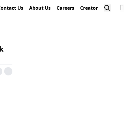
Contact Us
About Us
Careers
Creator
k