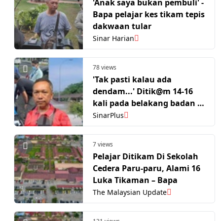
'Anak saya bukan pembuli' -
Bapa pelajar kes tikam tepis
dakwaan tular
Sinar Harian
78 views
'Tak pasti kalau ada
dendam...' Ditik@m 14-16
kali pada belakang badan &
muka, peparu kiri cedera.
SinarPlus
Rupanya pernah sekelas!
7 views
Pelajar Ditikam Di Sekolah
Cedera Paru-paru, Alami 16
Luka Tikaman – Bapa
The Malaysian Update