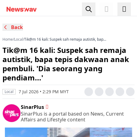
Back
Home
/
Local
/
Tik@m 16 kali: Suspek sah remaja autistik, bapa
tepis dakwaan anak pembuli. 'Dia seorang yang
Tik@m 16 kali: Suspek sah remaja
pendiam...'
autistik, bapa tepis dakwaan anak
pembuli. 'Dia seorang yang
pendiam...'
7 Jul 2026 • 2:29 PM MYT
Local
SinarPlus
SinarPlus is a portal based on News, Current
Affairs and Lifestyle content