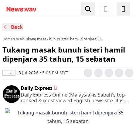
Back
Home
/
Local
/
Tukang masak bunuh isteri hamil dipenjara 35
tahun, 15 sebatan
Tukang masak bunuh isteri hamil
dipenjara 35 tahun, 15 sebatan
8 Jul 2026 • 5:05 PM MYT
Local
Daily Express
Daily Express Online (Malaysia) is Sabah's top-
ranked & most viewed English news site. It is
also Sabah's leading & most circulated daily
English newspaper.