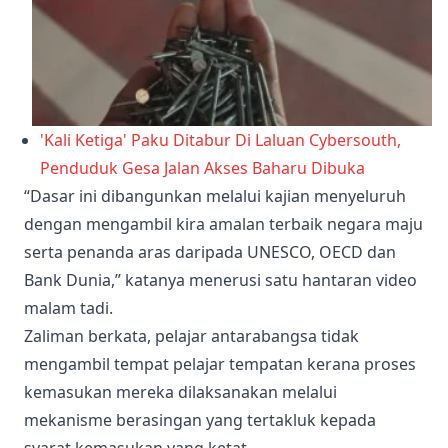
'Kali Ketiga' Paku Ditabur Di Laluan Cybersouth,
Penduduk Gesa Jalan Akses Baharu Dibuka
“Dasar ini dibangunkan melalui kajian menyeluruh
dengan mengambil kira amalan terbaik negara maju
serta penanda aras daripada UNESCO, OECD dan
Bank Dunia,” katanya menerusi satu hantaran video
malam tadi.
Zaliman berkata, pelajar antarabangsa tidak
mengambil tempat pelajar tempatan kerana proses
kemasukan mereka dilaksanakan melalui
mekanisme berasingan yang tertakluk kepada
syarat kemasukan yang ketat.