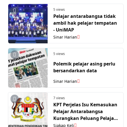
negara
5 views
Pelajar antarabangsa tidak
ambil hak pelajar tempatan
- UniMAP
Sinar Harian
5 views
Polemik pelajar asing perlu
bersandarkan data
Sinar Harian
7 views
KPT Perjelas Isu Kemasukan
Pelajar Antarabangsa
Kurangkan Peluang Pelajar
Tempatan
Siakap Keli