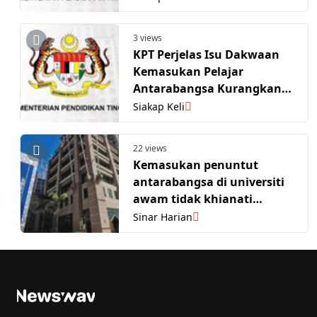
3 views
KPT Perjelas Isu Dakwaan
Kemasukan Pelajar
Antarabangsa Kurangkan
Peluang Pelajar Tempatan
Siakap Keli
22 views
Kemasukan penuntut
antarabangsa di universiti
awam tidak khianati
pelajar tempatan - KPT
Sinar Harian