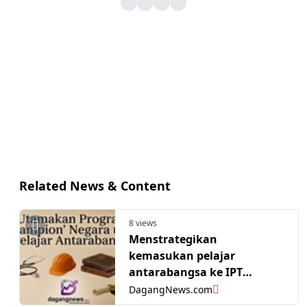
Related News & Content
8 views
Menstrategikan
kemasukan pelajar
antarabangsa ke IPT
Malaysia, utamakan
DagangNews.com
program “champion”