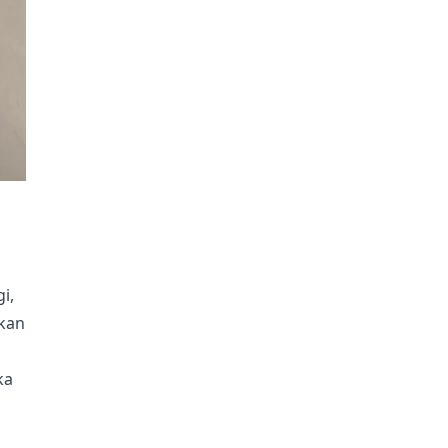
i,
lkan
ka