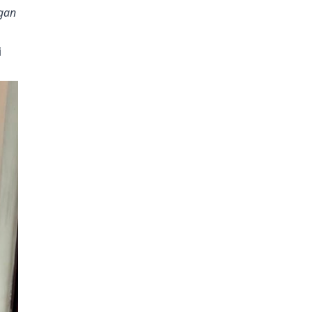
gan
i