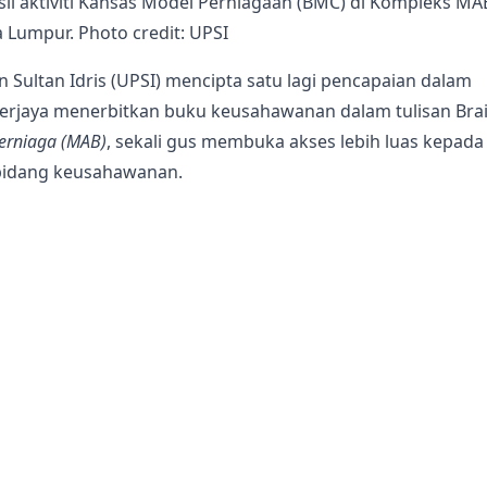
l aktiviti Kansas Model Perniagaan (BMC) di Kompleks MAB
 Lumpur. Photo credit: UPSI
n Sultan Idris (UPSI) mencipta satu lagi pencapaian dalam
berjaya menerbitkan buku keusahawanan dalam tulisan Brai
erniaga (MAB)
, sekali gus membuka akses lebih luas kepada
bidang keusahawanan.