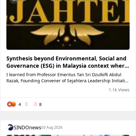
Synthesis beyond Environmental, Social and
Governance (ESG) in Malaysia context where
Sejahtera is added to the equation
I learned from Professor Emeritus Tan Sri Dzulkifli Abdul
Razak, Founding Convener of Sejahtera Leadership Initiative
(SLI) who attended a 2-day inaugural ESG Summit 2026 on
1.1k Views
the initiative of Malaysia Association of...
4
8
SINDOnews
03 Aug 2026