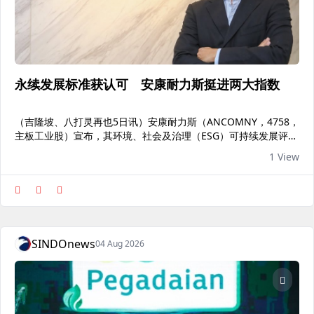
永续发展标准获认可 安康耐力斯挺进两大指数
（吉隆坡、八打灵再也5日讯）安康耐力斯（ANCOMNY，4758，
主板工业股）宣布，其环境、社会及治理（ESG）可持续发展评估
中，获评四星评级，反映公司在加强企业治理、安全管理及供应链
1 View
监督方面迈出了重要一步。安康耐力斯发文告指出，该评估于今年
6月22日完成，并被纳入富时罗素大马指数FTSE Bursa Malaysia
Index Series）与富时罗素大马伊斯兰教法指数（FTSE Bursa
Malaysia Shariah Indices），这也是ESG评级中的最高等级。文
告称，同时入选两...
SINDOnews
04 Aug 2026