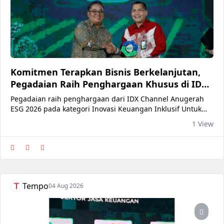
Komitmen Terapkan Bisnis Berkelanjutan,
Pegadaian Raih Penghargaan Khusus di IDX
Channel Anugerah ESG 2026
Pegadaian raih penghargaan dari IDX Channel Anugerah
ESG 2026 pada kategori Inovasi Keuangan Inklusif Untuk
Pertumbuhan Berkelanjutan
1 View
Tempo
04 Aug 2026