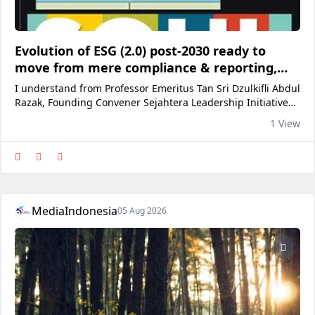
Evolution of ESG (2.0) post-2030 ready to
move from mere compliance & reporting,
towards the real-world implementations
I understand from Professor Emeritus Tan Sri Dzulkifli Abdul
Razak, Founding Convener Sejahtera Leadership Initiative
(SLI), that the recent KL Summit on “ESG Ready Malaysia
1 View
From Reporting to Real-World Impact”...
MediaIndonesia
05 Aug 2026