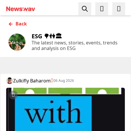
←
Back
ESG 🌳👫🏛
The latest news, stories, events, trends
and analysis on ESG
Zulkifly Baharom
06 Aug 2026