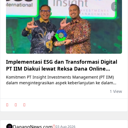
Implementasi ESG dan Transformasi Digital
PT IIM Diakui lewat Reksa Dana Online
InvestasiIN
Komitmen PT Insight Investments Management (PT IIM)
dalam mengintegrasikan aspek keberlanjutan ke dalam
strategi bisnis serta transformasi digital yang dilakukan
1 View
mendapatkan pengakuan.
DagangNews.com
03 Aug 2026