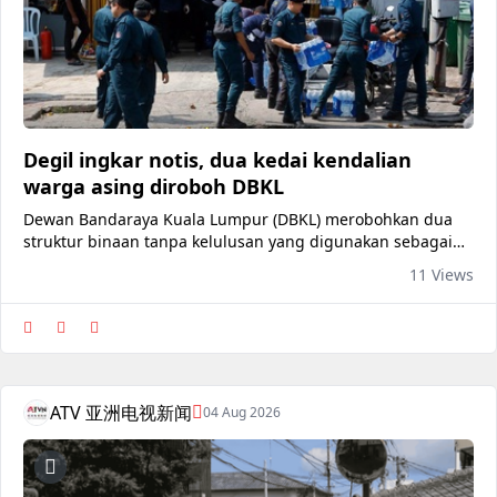
Degil ingkar notis, dua kedai kendalian
warga asing diroboh DBKL
Dewan Bandaraya Kuala Lumpur (DBKL) merobohkan dua
struktur binaan tanpa kelulusan yang digunakan sebagai
kedai runcit dan kedai gunting rambut di Lorong Segambut
11 Views
Dalam, Kuala Lumpur pada Isnin lalu. Operasi bersepadu
itu dilaksanakan dengan kerjasama Jabatan Imigresen
Malaysia (JIM), Tenaga Nasional Berhad (TNB), Pengurusan
Air Selangor Sdn.
ATV 亚洲电视新闻
04 Aug 2026