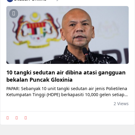
10 tangki sedutan air dibina atasi gangguan
bekalan Puncak Gloxinia
PAPAR: Sebanyak 10 unit tangki sedutan air jenis Polietilena
Ketumpatan Tinggi (HDPE) berkapasiti 10,000 gelen setiap
satu akan dibina di Perumahan Penjawat Awam
2 Views
Kondominium Puncak Gloxinia, Kinarut bagi menangani
masalah gangguan bekalan air yang membelenggu
penduduk. Ahli Parlimen Papar, Datuk Armizan Ali berkata,
projek itu susulan Taklim