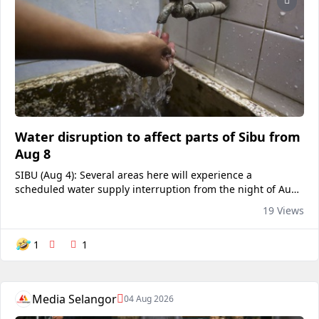
Water disruption to affect parts of Sibu from
Aug 8
SIBU (Aug 4): Several areas here will experience a
scheduled water supply interruption from the night of Aug
8 to facilitate the installation of an existing 600mm mild
19 Views
steel pipeline within the Sarawak Water Sdn Bhd (SWSB)
Central Region office compound. In a statement, SWSB
1
1
Central Region said the installation works would begin at
10pm [...]
Media Selangor
04 Aug 2026