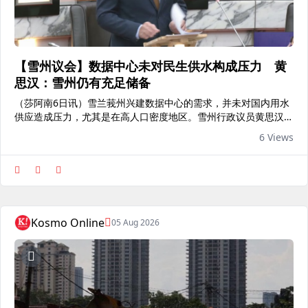
【雪州议会】数据中心未对民生供水构成压力 黄
思汉：雪州仍有充足储备
（莎阿南6日讯）雪兰莪州兴建数据中心的需求，并未对国内用水
供应造成压力，尤其是在高人口密度地区。雪州行政议员黄思汉表
示，每项数据中心产业的供水申请，都将根据现有供水系统的供应
6 Views
能力，以及未来净水需求预测进行评估。 他指出，州政府亦鼓励
数据中心发展商采用更节水的冷却技术，例如空气冷却系统，并善
用包括再生水在内的替代水源。 “目前，雪州水务管理公司（Air
Selangor）的自来水储备率为16.23%，相等于10亿5500万公升
（1055 JLH），显示目前仍有充足的自来水供应，可应付数据中
心产业及...
Kosmo Online
05 Aug 2026