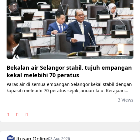
Bekalan air Selangor stabil, tujuh empangan
kekal melebihi 70 peratus
Paras air di semua empangan Selangor kekal stabil dengan
kapasiti melebihi 70 peratus sejak Januari lalu. Kerajaan
Negeri turut memaklumkan tiada keperluan mengaktifkan
3 Views
pelan kecemasan setakat ini.
Utusan Online
03 Aug 2026