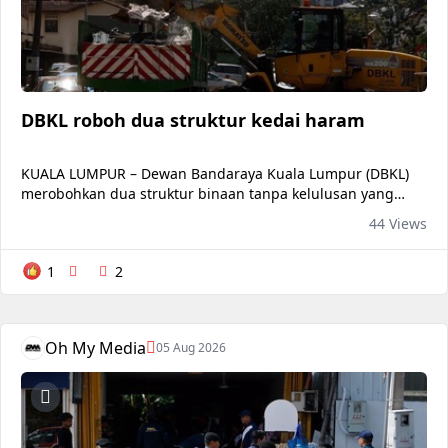
DBKL roboh dua struktur kedai haram
KUALA LUMPUR – Dewan Bandaraya Kuala Lumpur (DBKL)
merobohkan dua struktur binaan tanpa kelulusan yang
digunakan sebagai kedai runcit dan kedai gunting rambut
44 Views
dikendalikan warga asing di Lorong Segambut Dalam di
sini. Operasi bersepadu itu dilaksanakan dengan kerjasama
1
2
Jabatan Imigresen (JIM), Tenaga Nasional Berhad,
Pengurusan Air Selangor
Oh My Media
05 Aug 2026