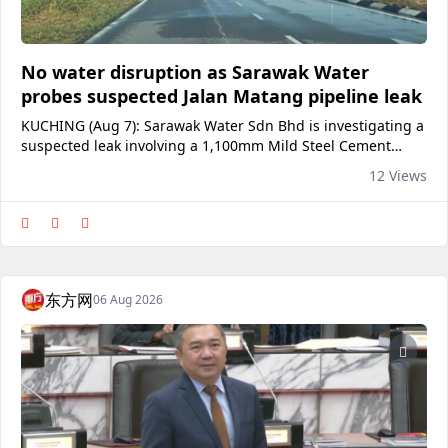
No water disruption as Sarawak Water
probes suspected Jalan Matang pipeline leak
KUCHING (Aug 7): Sarawak Water Sdn Bhd is investigating a
suspected leak involving a 1,100mm Mild Steel Cement
Lined (MSCL) main water pipeline along Jalan Matang. In a
12 Views
statement, the company said the pipeline is one of its main
transmission lines supplying treated water to the Bukit Siol
Reservoir, which serves consumers in Kuching, Petra [..
东方网
06 Aug 2026