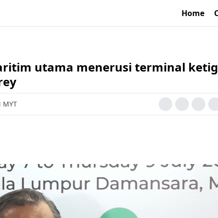
Home
aritim utama menerusi terminal keti
rey
PM MYT