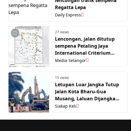
lencongan trafik sempena
Regatta Lepa
Daily Express
27 views
Lencongan, jalan ditutup
sempena Petaling Jaya
International Criterium
Race 2026
Media Selangor
15 views
Letupan Luar Jangka Tutup
Jalan Kota Bharu-Gua
Musang, Laluan Dijangka
Dibuka Pagi Esok - JKR
Siakap Keli