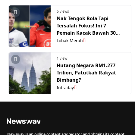
6 views
Nak Tengok Bola Tapi
Tersalah Fokus! Ini 7
Pemain Kacak Bawah 30
Tahun Yang Beraksi Di FIFA
Lobak Merah
World Cup 2026!
1 view
Hutang Negara RM1.277
Trilion, Patutkah Rakyat
Bimbang?
Intraday
Newswav is an online content aggregator and obtains its content