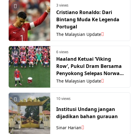
3 views
Cristiano Ronaldo: Dari
Bintang Muda Ke Legenda
Portugal
The Malaysian Update
6 views
Haaland Ketuai ‘Viking
Row’, Pukul Dram Bersama
Penyokong Selepas Norway
Tewaskan Brazil
The Malaysian Update
10 views
Institusi Undang jangan
dijadikan bahan gurauan
Sinar Harian