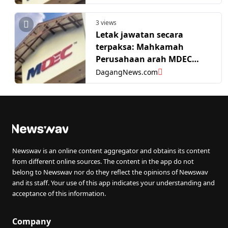
arah MDEC bayar pampasan
lebih RM500,000
3 views
Letak jawatan secara
terpaksa: Mahkamah
Perusahaan arah MDEC
bayar lebih RM500,000
DagangNews.com
kepada bekas pengurus
kanan
Newswav is an online content aggregator and obtains its content
from different online sources. The content in the app do not
belong to Newswav nor do they reflect the opinions of Newswav
and its staff. Your use of this app indicates your understanding and
acceptance of this information.
Company