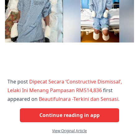
2026-07-07 12:07:19
"Suka Atau Tidak, Inilah Takdirnya" - Pelajar
Ijazah Pengurusan Binaan Hidap Barah Reda
Kaki & Tangan Terpaksa Dipotong
The post
Dipecat Secara ‘Constructive Dismissal’,
Lelaki Ini Menang Pampasan RM514,836
first
appeared on
Beautifulnara -Terkini dan Sensasi
.
Continue reading in app
View Original Article