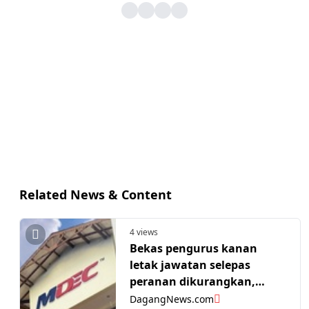
Related News & Content
4 views
Bekas pengurus kanan
letak jawatan selepas
peranan dikurangkan,
Mahkamah Perusahaan
DagangNews.com