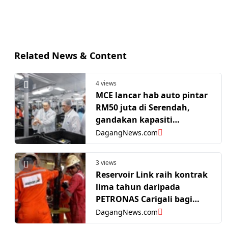
Related News & Content
4 views
MCE lancar hab auto pintar
RM50 juta di Serendah,
gandakan kapasiti
pengeluaran
DagangNews.com
3 views
Reservoir Link raih kontrak
lima tahun daripada
PETRONAS Carigali bagi
perkhidmatan kawalan
DagangNews.com
pasir