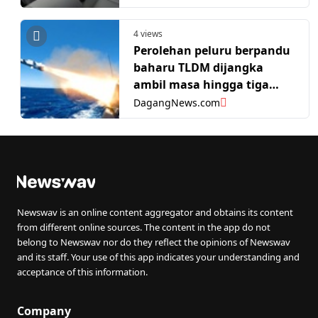
4 views
Perolehan peluru berpandu
baharu TLDM dijangka
ambil masa hingga tiga
tahun, empat negara
DagangNews.com
disenarai pendek -
Panglima ATM
Newswav is an online content aggregator and obtains its content
from different online sources. The content in the app do not
belong to Newswav nor do they reflect the opinions of Newswav
and its staff. Your use of this app indicates your understanding and
acceptance of this information.
Company