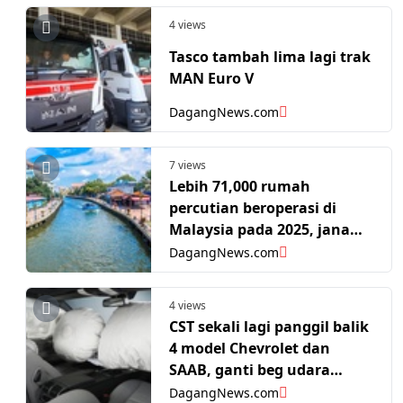
4 views
Tasco tambah lima lagi trak
MAN Euro V
DagangNews.com
7 views
Lebih 71,000 rumah
percutian beroperasi di
Malaysia pada 2025, jana
hasil RM2.2 bilion - DOSM
DagangNews.com
4 views
CST sekali lagi panggil balik
4 model Chevrolet dan
SAAB, ganti beg udara
Takata hingga akhir 2026
DagangNews.com