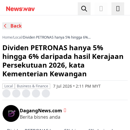
Back
Home
/
Local
/
Dividen PETRONAS hanya 5% hingga 6%
daripada hasil Kerajaan Persekutuan 2026, kata
Dividen PETRONAS hanya 5%
Kementerian Kewangan
hingga 6% daripada hasil Kerajaan
Persekutuan 2026, kata
Kementerian Kewangan
7 Jul 2026 • 2:11 PM MYT
Local
Business & Finance
DagangNews.com
Berita bisnes anda