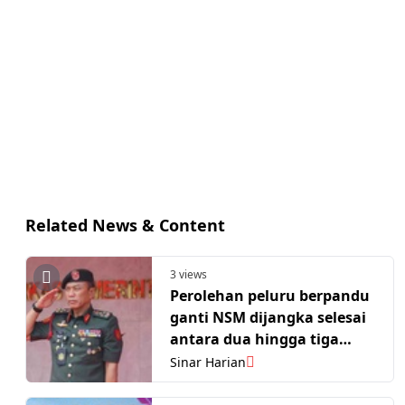
Related News & Content
3 views
Perolehan peluru berpandu
ganti NSM dijangka selesai
antara dua hingga tiga
tahun
Sinar Harian