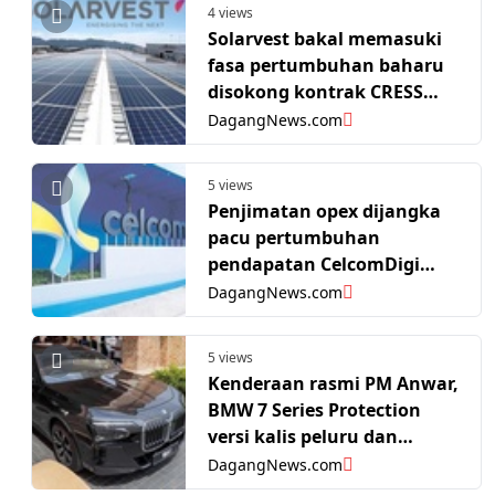
4 views
Solarvest bakal memasuki
fasa pertumbuhan baharu
disokong kontrak CRESS
pertama - UOBKH
DagangNews.com
5 views
Penjimatan opex dijangka
pacu pertumbuhan
pendapatan CelcomDigi
pada FY27 - RHB Research
DagangNews.com
5 views
Kenderaan rasmi PM Anwar,
BMW 7 Series Protection
versi kalis peluru dan
letupan tarik perhatian
DagangNews.com
ramai