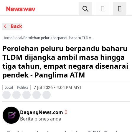
Back
Home
/
Local
/
Perolehan peluru berpandu baharu TLDM
dijangka ambil masa hingga tiga tahun, empat
Perolehan peluru berpandu baharu
negara disenarai pendek - Panglima ATM
TLDM dijangka ambil masa hingga
tiga tahun, empat negara disenarai
pendek - Panglima ATM
7 Jul 2026 • 4:04 PM MYT
Local
Politics
DagangNews.com
Berita bisnes anda