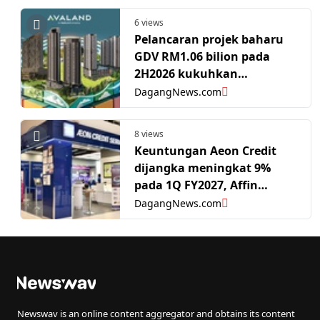
6 views
Pelancaran projek baharu
GDV RM1.06 bilion pada
2H2026 kukuhkan
pertumbuhan Avaland -
DagangNews.com
PublicInvest ​​​​​​​
8 views
Keuntungan Aeon Credit
dijangka meningkat 9%
pada 1Q FY2027, Affin
Hwang kekal saranan 'Beli'
DagangNews.com
Newswav is an online content aggregator and obtains its content