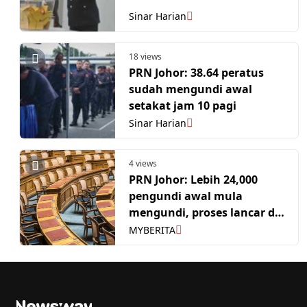
Sinar Harian
18 views
PRN Johor: 38.64 peratus
sudah mengundi awal
setakat jam 10 pagi
Sinar Harian
4 views
PRN Johor: Lebih 24,000
pengundi awal mula
mengundi, proses lancar di
64 pusat
MYBERITA