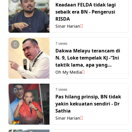
Keadaan FELDA tidak lagi
sebaik era BN - Pengerusi
RISDA
Sinar Harian
7 views
Dakwa Melayu terancam di
N. 9, Loke tempelak KJ -“Ini
taktik lama, apa yang
terancam?”
Oh My Media
7 views
Pas hilang prinsip, BN tidak
yakin kekuatan sendiri - Dr
Sathia
Sinar Harian