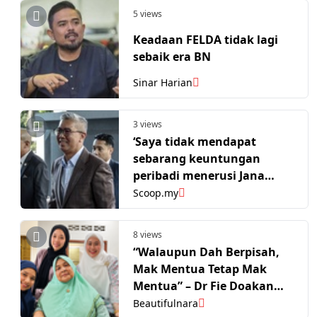
5 views
Keadaan FELDA tidak lagi
sebaik era BN
Sinar Harian
3 views
‘Saya tidak mendapat
sebarang keuntungan
peribadi menerusi Jana
Wibawa’: Zafrul
Scoop.my
8 views
“Walaupun Dah Berpisah,
Mak Mentua Tetap Mak
Mentua” – Dr Fie Doakan
Ibu Nubhan Cepat Sembuh
Beautifulnara