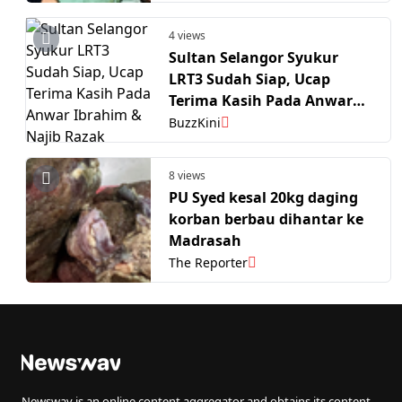
4 views
Sultan Selangor Syukur
LRT3 Sudah Siap, Ucap
Terima Kasih Pada Anwar
Ibrahim & Najib Razak
BuzzKini
8 views
PU Syed kesal 20kg daging
korban berbau dihantar ke
Madrasah
The Reporter
Newswav is an online content aggregator and obtains its content