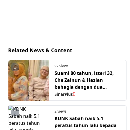
Related News & Content
92 views
Suami 80 tahun, isteri 32,
Che Zainun & Hazlan
bahagia dengan dua
cahaya mata. 'Saya selesa
SinarPlus
dengan lelaki berusia'
2 views
KDNK Sabah naik 5.1
peratus tahun lalu kepada