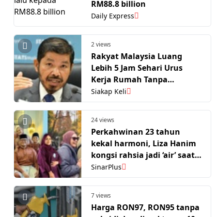
RM88.8 billion
Daily Express
2 views
Rakyat Malaysia Luang
Lebih 5 Jam Sehari Urus
Kerja Rumah Tanpa
Bayaran - DOSM
Siakap Keli
24 views
Perkahwinan 23 tahun
kekal harmoni, Liza Hanim
kongsi rahsia jadi ‘air’ saat
suami jadi ‘api’. 'Jangan
SinarPlus
sampai jadi arang...'
7 views
Harga RON97, RON95 tanpa