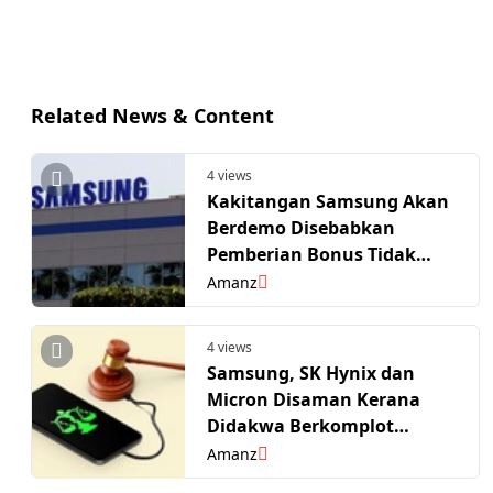
Related News & Content
4 views
Kakitangan Samsung Akan
Berdemo Disebabkan
Pemberian Bonus Tidak
Sama Rata
Amanz
4 views
Samsung, SK Hynix dan
Micron Disaman Kerana
Didakwa Berkomplot
Naikkan Harga RAM
Amanz