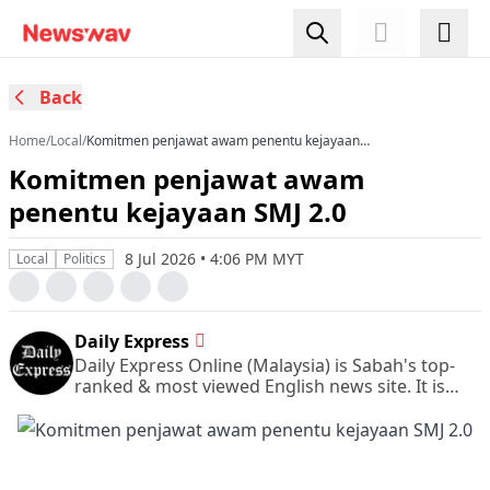
Back
Home
/
Local
/
Komitmen penjawat awam penentu kejayaan
SMJ 2.0
Komitmen penjawat awam
penentu kejayaan SMJ 2.0
8 Jul 2026 • 4:06 PM MYT
Local
Politics
Daily Express
Daily Express Online (Malaysia) is Sabah's top-
ranked & most viewed English news site. It is
also Sabah's leading & most circulated daily
English newspaper.