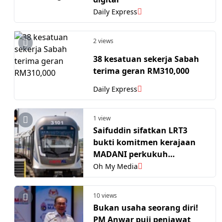
Daily Express
2 views
38 kesatuan sekerja Sabah
terima geran RM310,000
Daily Express
1 view
Saifuddin sifatkan LRT3
bukti komitmen kerajaan
MADANI perkukuh
pengangkutan awam
Oh My Media
10 views
Bukan usaha seorang diri!
PM Anwar puji penjawat