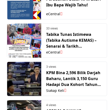
Ibu Bapa Wajib Tahu!
eCentral
33 views
Tabika Tunas Istimewa
(Tabika Autisme KEMAS) –
Senarai & Tarikh
Permohonan 2027
eCentral
3 views
KPM Bina 2,596 Bilik Darjah
Baharu, Lantik 3,150 Guru
Hadapi Dua Kohort Tahun
Satu 2027
Siakap Keli
4 views