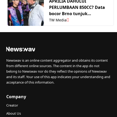
APRILIA DAHULUI
PERLUMBAAN 850CC? Data
bocor Brno tunjuk
Bezzecchi terpantas, Ducati
TW Media
pula fokus pembangunan
Newswav is an online content aggregator and obtains its content
from different online sources. The content in the app do not
belong to Newswav nor do they reflect the opinions of Newswav
and its staff. Your use of this app indicates your understanding and
acceptance of this information.
Company
Creator
About Us