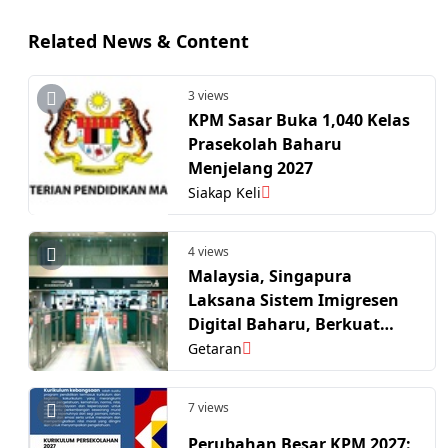
Related News & Content
3 views
KPM Sasar Buka 1,040 Kelas
Prasekolah Baharu
Menjelang 2027
Siakap Keli
4 views
Malaysia, Singapura
Laksana Sistem Imigresen
Digital Baharu, Berkuat
Kuasa Januari 2027
Getaran
7 views
Perubahan Besar KPM 2027: