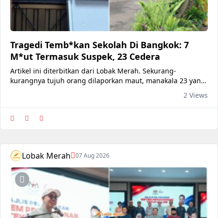
Tragedi Temb*kan Sekolah Di Bangkok: 7
M*ut Termasuk Suspek, 23 Cedera
Artikel ini diterbitkan dari Lobak Merah. Sekurang-
kurangnya tujuh orang dilaporkan maut, manakala 23 yang
lain cedera dalam satu insiden tembakan rambang di
2 Views
sebuah sekolah berhampiran ibu negara Thailand pada
Jumaat. Tragedi yang berlaku di Sekolah Debsirin
Nonthaburi, terletak di bahagian barat laut Bangkok itu
mencatatkan kes pembunuhan ber
Lobak Merah
07 Aug 2026