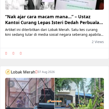
“Nak ajar cara macam mana…” – Ustaz
Kantoi Curang Lepas Isteri Dedah Perbualan
L*cah Dengan Pelajar Sendiri
Artikel ini diterbitkan dari Lobak Merah. Satu kes curang
kini sedang tular di media sosial negara seberang apabila
seorang wanita mendedahkan kecurangan suaminya yang
2 Views
bergelar ustaz. Dalam satu hantaran tular, si isteri
menunjukkan perbualan WhatsApp suaminya itu bersama
orang ketiga yang dipercayai salah seorang pelajar ustaz
itu sendiri. Ar
Lobak Merah
07 Aug 2026