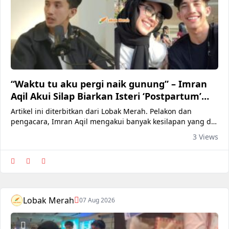
“Waktu tu aku pergi naik gunung” – Imran
Aqil Akui Silap Biarkan Isteri ‘Postpartum’
Berseorangan Lepas Lahirkan Anak
Artikel ini diterbitkan dari Lobak Merah. Pelakon dan
pengacara, Imran Aqil mengakui banyak kesilapan yang dia
lakukan semasa pertama kali menjadi seorang bapa.
3 Views
Jelasnya menerusi satu sesi audio siar, pada mulanya dia
sukar meninggalkan gaya hidup waktu bujang dan sibuk
menceburi pelbagai aktiviti sehingga kerap berjauhan
dengan isterinya, Dah
Lobak Merah
07 Aug 2026