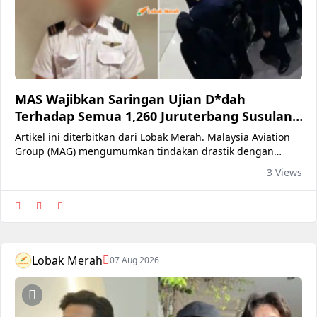
MAS Wajibkan Saringan Ujian D*dah
Terhadap Semua 1,260 Juruterbang Susulan
Kes Di Jakarta
Artikel ini diterbitkan dari Lobak Merah. Malaysia Aviation
Group (MAG) mengumumkan tindakan drastik dengan
memperketat semakan latar belakang pekerja serta
3 Views
mewajibkan ujian saringan dadah secara berperingkat
kepada semua juruterbangnya berkuat kuasa serta-merta.
Langkah berkenaan diambil susulan insiden penahanan
seorang juruterbang Malaysia
Lobak Merah
07 Aug 2026