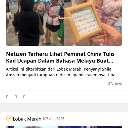
Netizen Terharu Lihat Peminat China Tulis
Kad Ucapan Dalam Bahasa Melayu Buat
Shila Amzah
Artikel ini diterbitkan dari Lobak Merah. Penyanyi Shila
Amzah menjadi tumpuan netizen apabila suaminya, Ubai
memuat naik video memaparkan penyanyi ini disambut
3 Views
baik oleh para peminat setibanya Shila di sebuah lapangan
terbang di China. Menerusi hantaran video tersebut, dilihat
para peminat sudah berkerumun di balai ketibaan dan
menyambut mesr
Lobak Merah
07 Aug 2026