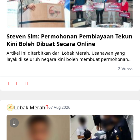
Steven Sim: Permohonan Pembiayaan Tekun
Kini Boleh Dibuat Secara Online
Artikel ini diterbitkan dari Lobak Merah. Usahawan yang
layak di seluruh negara kini boleh membuat permohonan
pembiayaan TEKUN Nasional secara dalam talian menerus.
2 Views
Sistem Permohonan TEKUN Online yang dilancarkan secara
rasmi hari ini. Menteri Pembangunan Usahawan dan
Koperasi, Steven Sim Chee Keong berkata, sistem itu
membolehkan usahawan men
Lobak Merah
07 Aug 2026