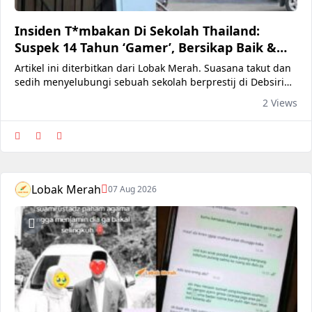
Insiden T*mbakan Di Sekolah Thailand:
Suspek 14 Tahun ‘Gamer’, Bersikap Baik &
Punyai Rekod Akademik Yang Bagus
Artikel ini diterbitkan dari Lobak Merah. Suasana takut dan
sedih menyelubungi sebuah sekolah berprestij di Debsirin
Nonthaburi, Thailand apabila berlakunya tembakan di
2 Views
kawasan sekolah tersebut. Setakat ini, Sinar Harian
melaporkan bahawa seramai 9 orang termasuk penembak
sendiri maut dalam kejadian itu, manakala 22 orang lagi
cedera. Artikel
Lobak Merah
07 Aug 2026