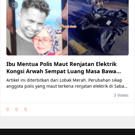
Ibu Mentua Polis Maut Renjatan Elektrik
Kongsi Arwah Sempat Luang Masa Bawa
Anak Isteri Ke Pantai
Artikel ini diterbitkan dari Lobak Merah. Perubahan sikap
anggota polis yang maut terkena renjatan elektrik di Sabah
baru-baru ini melahirkan rasa sebak dalam kalangan ahli
3 Views
keluarga apabila arwah sempat meluangkan masa
berkualiti bersama isteri dan anaknya sebelum tragedi
berlaku. Ibu mentua kepada Lans Koperal Mohamad Nur
Hafiz Rahim, Norizan