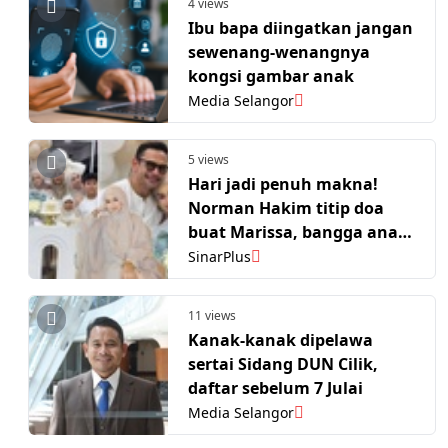
4 views
Ibu bapa diingatkan jangan
sewenang-wenangnya
kongsi gambar anak
Media Selangor
5 views
Hari jadi penuh makna!
Norman Hakim titip doa
buat Marissa, bangga anak
miliki pejabat sendiri –
SinarPlus
‘Papa nak jadi security…’
11 views
Kanak-kanak dipelawa
sertai Sidang DUN Cilik,
daftar sebelum 7 Julai
Media Selangor