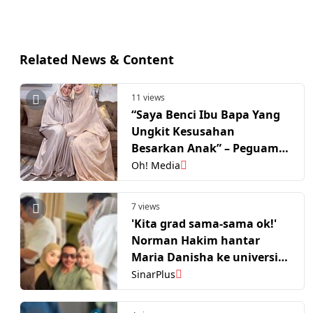
Related News & Content
11 views
“Saya Benci Ibu Bapa Yang
Ungkit Kesusahan
Besarkan Anak” – Peguam
Sentuh Luahan Abby Abadi
Oh! Media
Tentang Marissa
7 views
'Kita grad sama-sama ok!'
Norman Hakim hantar
Maria Danisha ke universiti,
sambung belajar bersama
SinarPlus
Marissa Dania secara ‘out-
campus’