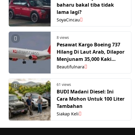
baharu bakal tiba tidak
lama lagi?
SoyaCincau
8 views
Pesawat Kargo Boeing 737
Hilang Di Laut Arab, Dilapor
Menjunam 35,000 Kaki
Dalam Masa 2 Saat
Beautifulnara
61 views
BUDI Madani Diesel: Ini
Cara Mohon Untuk 100 Liter
Tambahan
Siakap Keli