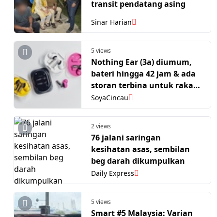
transit pendatang asing
Sinar Harian
5 views
Nothing Ear (3a) diumum,
bateri hingga 42 jam & ada
storan terbina untuk rakam
audio
SoyaCincau
2 views
76 jalani saringan
kesihatan asas, sembilan
beg darah dikumpulkan
Daily Express
5 views
Smart #5 Malaysia: Varian