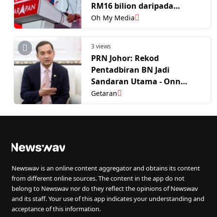
RM16 bilion daripada
Persekutuan – PM Anwar
Oh My Media
3 views
PRN Johor: Rekod
Pentadbiran BN Jadi
Sandaran Utama - Onn
Hafiz
Getaran
Newswav is an online content aggregator and obtains its content
from different online sources. The content in the app do not
belong to Newswav nor do they reflect the opinions of Newswav
and its staff. Your use of this app indicates your understanding and
acceptance of this information.