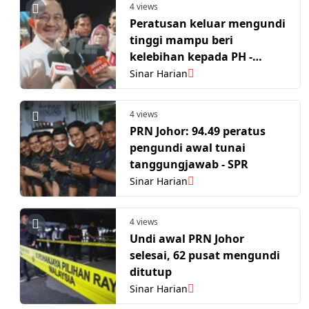
4 views
Peratusan keluar mengundi
tinggi mampu beri
kelebihan kepada PH -
Maszlee Malik
Sinar Harian
4 views
PRN Johor: 94.49 peratus
pengundi awal tunai
tanggungjawab - SPR
Sinar Harian
4 views
Undi awal PRN Johor
selesai, 62 pusat mengundi
ditutup
Sinar Harian