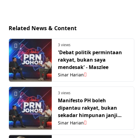
Related News & Content
3 views
'Debat politik permintaan
rakyat, bukan saya
mendesak' - Maszlee
Sinar Harian
3 views
Manifesto PH boleh
dipantau rakyat, bukan
sekadar himpunan janji
politik - Maszlee Malik
Sinar Harian