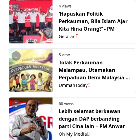
4 views
‘Hapuskan Politik
Perkauman, Bila Islam Ajar
Kita Hina Orang?’ - PM
Getaran
5 views
Tolak Perkauman
Melampau, Utamakan
Perpaduan Demi Malaysia –
PM Anwar
UmmahToday
60 views
Lebih selamat berkawan
dengan DAP berbanding
parti Cina lain – PM Anwar
Oh My Media