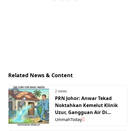
Related News & Content
2 views
PRN Johor: Anwar Tekad
Noktahkan Kemelut Klinik
Uzur, Gangguan Air Di
Rengit
UmmahToday