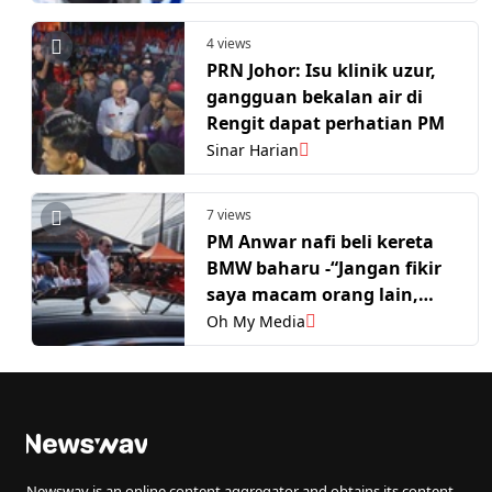
4 views
PRN Johor: Isu klinik uzur,
gangguan bekalan air di
Rengit dapat perhatian PM
Sinar Harian
7 views
PM Anwar nafi beli kereta
BMW baharu -“Jangan fikir
saya macam orang lain,
sakau & curi duit rakyat”
Oh My Media
Newswav is an online content aggregator and obtains its content