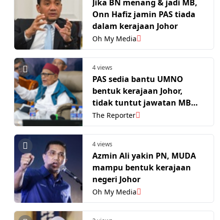
Jika BN menang & jadi MB,
Onn Hafiz jamin PAS tiada
dalam kerajaan Johor
Oh My Media
4 views
PAS sedia bantu UMNO
bentuk kerajaan Johor,
tidak tuntut jawatan MB
atau EXCO
The Reporter
4 views
Azmin Ali yakin PN, MUDA
mampu bentuk kerajaan
negeri Johor
Oh My Media