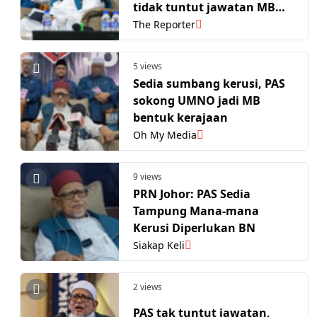
tidak tuntut jawatan MB
atau EXCO
The Reporter
5 views
Sedia sumbang kerusi, PAS
sokong UMNO jadi MB
bentuk kerajaan
Oh My Media
9 views
PRN Johor: PAS Sedia
Tampung Mana-mana
Kerusi Diperlukan BN
Siakap Keli
2 views
PAS tak tuntut jawatan,