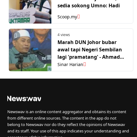
sedia sokong Umno: Hadi
Scoop.my
4 views
Marah DUN Johor bubar
awal tapi Negeri Sembilan
lagi 'pramatang' - Ahmad
Fadhli
Sinar Harian
Newswav is an online content aggregator and obtains its content
from different online sources. The content in the app do not
belong to Newswav nor do they reflect the opinions of Newswav
and its staff. Your use of this app indicates your understanding and