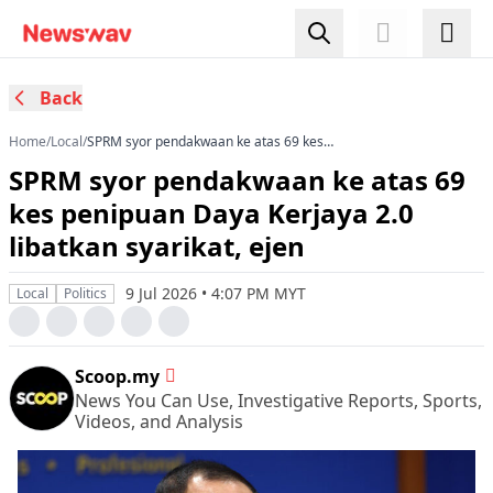
Back
Home
/
Local
/
SPRM syor pendakwaan ke atas 69 kes
penipuan Daya Kerjaya 2.0 libatkan syarikat,
SPRM syor pendakwaan ke atas 69
ejen
kes penipuan Daya Kerjaya 2.0
libatkan syarikat, ejen
9 Jul 2026 • 4:07 PM MYT
Local
Politics
Scoop.my
News You Can Use, Investigative Reports, Sports,
Videos, and Analysis