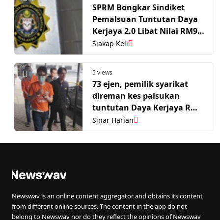
SPRM Bongkar Sindiket
Pemalsuan Tuntutan Daya
Kerjaya 2.0 Libat Nilai RM9
Juta
Siakap Keli
5 views
73 ejen, pemilik syarikat
direman kes palsukan
tuntutan Daya Kerjaya RM9
juta
Sinar Harian
Newswav is an online content aggregator and obtains its content
from different online sources. The content in the app do not
belong to Newswav nor do they reflect the opinions of Newswav