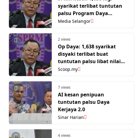
syarikat terlibat tuntutan
palsu Program Daya
Kerjaya RM45 juta
Media Selangor
2 views
Op Daya: 1,638 syarikat
disyaki terlibat buat
tuntutan palsu libat nilai
RM45 juta
Scoop.my
7 views
AI kesan penipuan
tuntutan palsu Daya
Kerjaya 2.0
Sinar Harian
4 views