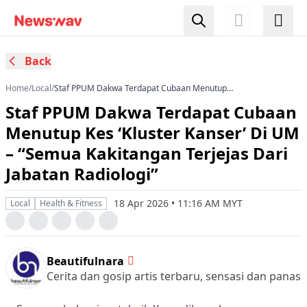
Back
Home
/
Local
/
Staf PPUM Dakwa Terdapat Cubaan Menutup
Kes ‘Kluster Kanser’ Di UM – “Semua Kakitangan
Staf PPUM Dakwa Terdapat Cubaan
Terjejas Dari Jabatan Radiologi”
Menutup Kes ‘Kluster Kanser’ Di UM
– “Semua Kakitangan Terjejas Dari
Jabatan Radiologi”
18 Apr 2026 • 11:16 AM MYT
Local
Health & Fitness
Beautifulnara
Cerita dan gosip artis terbaru, sensasi dan panas