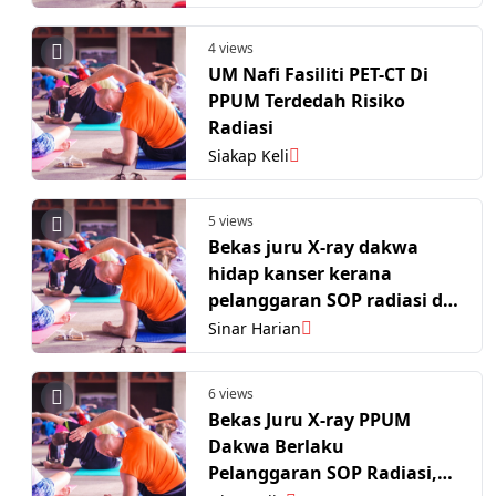
4 views
UM Nafi Fasiliti PET-CT Di
PPUM Terdedah Risiko
Radiasi
Siakap Keli
5 views
Bekas juru X-ray dakwa
hidap kanser kerana
pelanggaran SOP radiasi di
PPUM
Sinar Harian
6 views
Bekas Juru X-ray PPUM
Dakwa Berlaku
Pelanggaran SOP Radiasi,