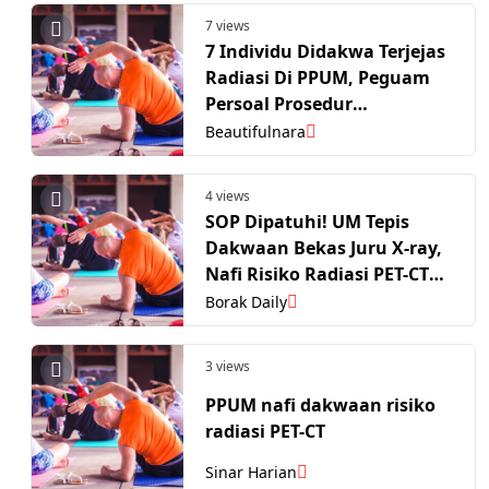
7 views
7 Individu Didakwa Terjejas
Radiasi Di PPUM, Peguam
Persoal Prosedur
Keselamatan – “Mereka
Beautifulnara
Berdepan Risiko Kanser”
4 views
SOP Dipatuhi! UM Tepis
Dakwaan Bekas Juru X-ray,
Nafi Risiko Radiasi PET-CT
PPUM
Borak Daily
3 views
PPUM nafi dakwaan risiko
radiasi PET-CT
Sinar Harian