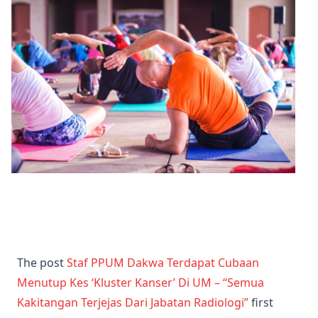
2026-04-17 18:27:23
7 Individu Didakwa Terjejas Radiasi Di PPUM,
Peguam Persoal Prosedur Keselamatan -
"Mereka Berdepan Risiko Kanser"
The post
Staf PPUM Dakwa Terdapat Cubaan
Menutup Kes ‘Kluster Kanser’ Di UM – “Semua
Kakitangan Terjejas Dari Jabatan Radiologi”
first