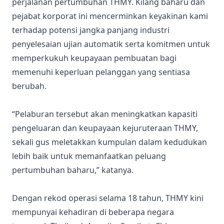
perjalanan pertumbuhan THMY. Kilang baharu dan
pejabat korporat ini mencerminkan keyakinan kami
terhadap potensi jangka panjang industri
penyelesaian ujian automatik serta komitmen untuk
memperkukuh keupayaan pembuatan bagi
memenuhi keperluan pelanggan yang sentiasa
berubah.
“Pelaburan tersebut akan meningkatkan kapasiti
pengeluaran dan keupayaan kejuruteraan THMY,
sekali gus meletakkan kumpulan dalam kedudukan
lebih baik untuk memanfaatkan peluang
pertumbuhan baharu,” katanya.
Dengan rekod operasi selama 18 tahun, THMY kini
mempunyai kehadiran di beberapa negara