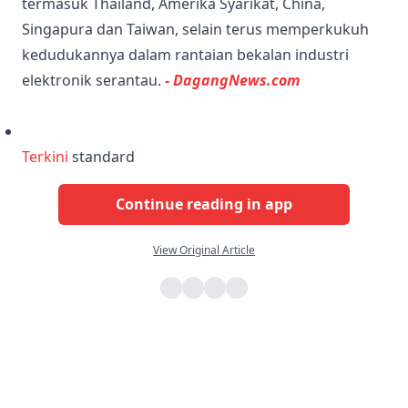
termasuk Thailand, Amerika Syarikat, China,
Singapura dan Taiwan, selain terus memperkukuh
kedudukannya dalam rantaian bekalan industri
elektronik serantau.
- DagangNews.com
Terkini
standard
Continue reading in app
View Original Article