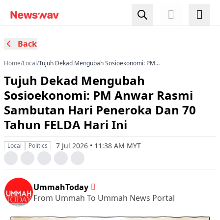
Back
Home
/
Local
/
Tujuh Dekad Mengubah Sosioekonomi: PM
Anwar Rasmi Sambutan Hari Peneroka Dan 70
Tujuh Dekad Mengubah
Tahun FELDA Hari Ini
Sosioekonomi: PM Anwar Rasmi
Sambutan Hari Peneroka Dan 70
Tahun FELDA Hari Ini
7 Jul 2026 • 11:38 AM MYT
Local
Politics
UmmahToday
From Ummah To Ummah News Portal