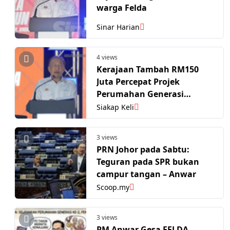
warga Felda
Sinar Harian
4 views
Kerajaan Tambah RM150
Juta Percepat Projek
Perumahan Generasi
Baharu Felda
Siakap Keli
3 views
PRN Johor pada Sabtu:
Teguran pada SPR bukan
campur tangan – Anwar
Scoop.my
3 views
PM Anwar Gesa FELDA