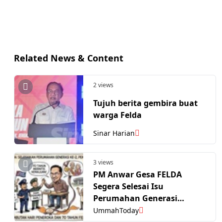
Related News & Content
2 views
Tujuh berita gembira buat
warga Felda
Sinar Harian
3 views
PM Anwar Gesa FELDA
Segera Selesai Isu
Perumahan Generasi
Kedua, Pemilikan Tanah
UmmahToday