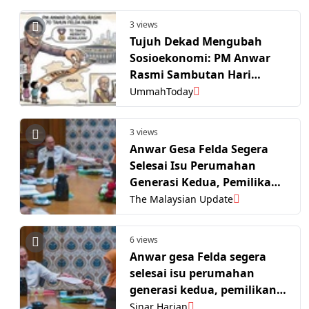
3 views
Tujuh Dekad Mengubah
Sosioekonomi: PM Anwar
Rasmi Sambutan Hari
Peneroka Dan 70 Tahun
UmmahToday
FELDA Hari Ini
3 views
Anwar Gesa Felda Segera
Selesai Isu Perumahan
Generasi Kedua, Pemilikan
Tanah
The Malaysian Update
6 views
Anwar gesa Felda segera
selesai isu perumahan
generasi kedua, pemilikan
tanah
Sinar Harian