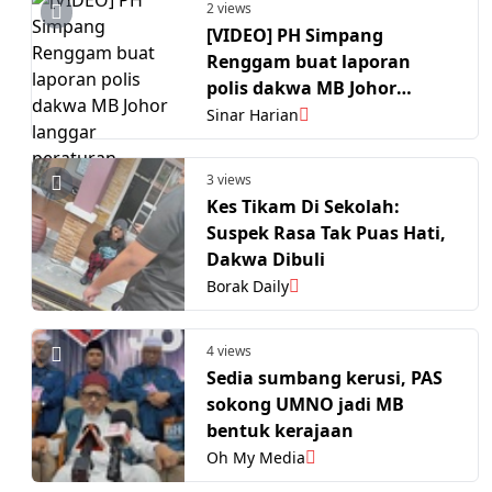
2 views
[VIDEO] PH Simpang
Renggam buat laporan
polis dakwa MB Johor
langgar peraturan kempen
Sinar Harian
3 views
Kes Tikam Di Sekolah:
Suspek Rasa Tak Puas Hati,
Dakwa Dibuli
Borak Daily
4 views
Sedia sumbang kerusi, PAS
sokong UMNO jadi MB
bentuk kerajaan
Oh My Media