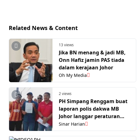
Related News & Content
13 views
Jika BN menang & jadi MB,
Onn Hafiz jamin PAS tiada
dalam kerajaan Johor
Oh My Media
2 views
PH Simpang Renggam buat
laporan polis dakwa MB
Johor langgar peraturan
kempen
Sinar Harian