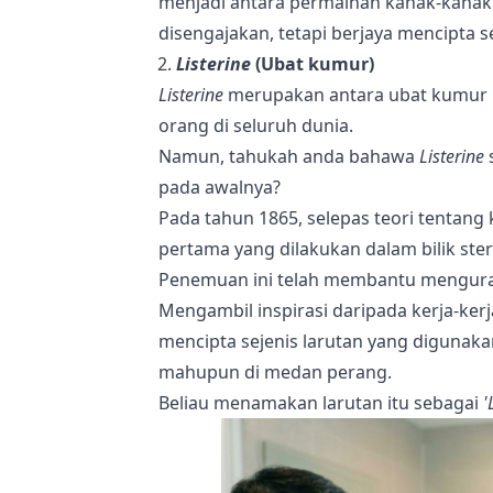
menjadi antara permainan kanak-kanak p
disengajakan, tetapi berjaya mencipta s
Listerine
(Ubat kumur)
Listerine
merupakan antara ubat kumur pa
orang di seluruh dunia.
Namun, tahukah anda bahawa
Listerine
pada awalnya?
Pada tahun 1865, selepas teori tentan
pertama yang dilakukan dalam bilik steri
Penemuan ini telah membantu menguran
Mengambil inspirasi daripada kerja-ke
mencipta sejenis larutan yang digun
mahupun di medan perang.
Beliau menamakan larutan itu sebagai
'