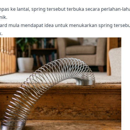
s ke lantai, spring tersebut terbuka secara perlahan-lah
nik.
hard mula mendapat idea untuk menukarkan spring terseb
k.