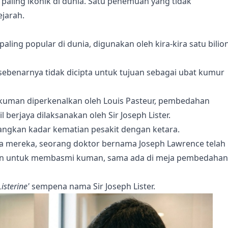
aling ikonik di dunia. Satu penemuan yang tidak
ejarah.
ling popular di dunia, digunakan oleh kira-kira satu bilio
sebenarnya tidak dicipta untuk tujuan sebagai ubat kumur
g kuman diperkenalkan oleh Louis Pasteur, pembedahan
l berjaya dilaksanakan oleh Sir Joseph Lister.
gkan kadar kematian pesakit dengan ketara.
rja mereka, seorang doktor bernama Joseph Lawrence telah
akan untuk membasmi kuman, sama ada di meja pembedahan
Listerine'
sempena nama Sir Joseph Lister.