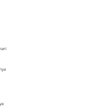
hari
nya
ya