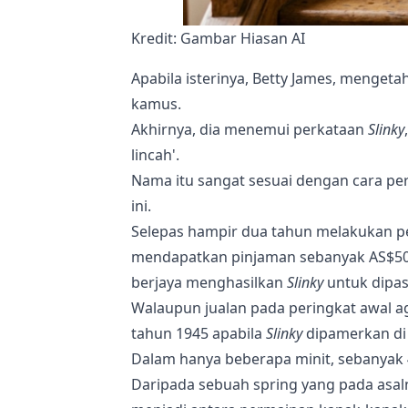
Kredit: Gambar Hiasan AI
Apabila isterinya, Betty James, mengeta
kamus.
Akhirnya, dia menemui perkataan
Slinky
lincah'.
Nama itu sangat sesuai dengan cara per
ini.
Selepas hampir dua tahun melakukan pel
mendapatkan pinjaman sebanyak AS$500
berjaya menghasilkan
Slinky
untuk dipa
Walaupun jualan pada peringkat awal 
tahun 1945 apabila
Slinky
dipamerkan di 
Dalam hanya beberapa minit, sebanyak 
Daripada sebuah spring yang pada asaln