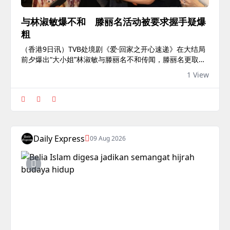
与林淑敏爆不和 滕丽名活动被要求握手疑爆
粗
（香港9日讯）TVB处境剧《爱·回家之开心速递》在大结局
前夕爆出“大小姐”林淑敏与滕丽名不和传闻，滕丽名更取消
关注林淑敏的IG帐号。7日举办的“回家派对”上，林淑敏与
1 View
滕丽名全程几乎零交流。港媒《星岛头条》报导，片中可
见，林淑敏与滕丽名被问到可否用行动证明是朋友，滕丽名
反应激烈地表示：“我们没说过是朋友，（同事？）当然
了，是同事，小傻瓜。”一旁的林淑敏则尴尬地笑。接著滕
丽名说：“你想怎么表示啊？（握手？）握什么手啊？X！有
什么问题？”二人很快握了一下手便随即松开。林淑敏笑言
Daily Express
09 Aug 2026
不如背对背，贯彻剧中角色...