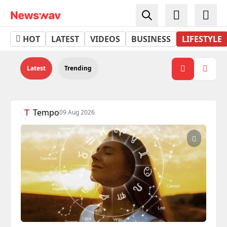
Lifestyle - Newswav
HOT
LATEST
VIDEOS
BUSINESS
LIFESTYLE
Latest
Trending
Tempo
09 Aug 2026