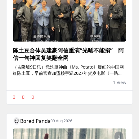
陈土豆合体吴建豪阿信重演“光晞不能捐” 阿
信一句神回复笑翻全网
（吉隆坡9日讯）凭洗脑神曲《Ms. Potato》爆红的中国网
红陈土豆，早前官宣加盟赖宇涵2027年贺岁电影《一路金
喜》，日前正在大马如火如荼拍摄。没想到，她近日观看
1 View
F✦FOREVER大马站演出后，竟惊喜与吴建豪及五月天阿信
合体，重演经典台剧《下一站，幸福》“光晞不能捐”名场
面，荒唐又爆笑的画面曝光后，令网民直呼：“好荒唐的组
合！”陈土豆昨（8日）在社交平台晒出相关视频，只见她入
戏十足，重现剧中经典台词：“不行，光晞他不能捐！”随后
更神来一笔幽默笑言：“让阿信捐。”阿信亦十分配合，接梗
Bored Panda
09 Aug 2026
回应：“啊...