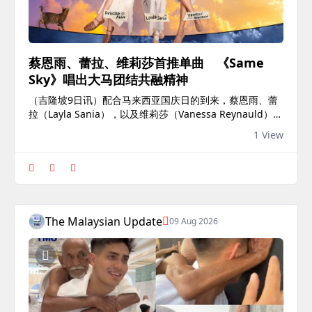
蔡恩雨、蕾拉、维莉莎首推单曲 《Same
Sky》唱出大马团结共融精神
（吉隆坡9日讯）配合马来西亚国庆日的到来，蔡恩雨、蕾
拉（Layla Sania），以及维莉莎（Vanessa Reynauld）首
次携手合作，推出全新单曲《Same Sky》，以音乐唱出马
1 View
来西亚多元文化共融的精神，传递“虽然拥有不同文化、不
同语言、不同习俗，但我们始终生活在同一片天空下”的信
念。《Same Sky》以温暖真挚的旋律，描绘大马多元种族
和谐共处的景象。歌曲融合英语、马来语、华语及淡米尔语
歌词，将大马日常生活中自然交汇的语言特色融入音乐之
中，展现大马多元文化社会独有的魅力。歌曲结尾更特...
The Malaysian Update
09 Aug 2026