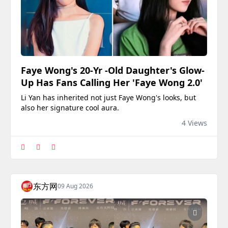
Faye Wong's 20-Yr -Old Daughter's Glow-
Up Has Fans Calling Her 'Faye Wong 2.0'
Li Yan has inherited not just Faye Wong's looks, but
also her signature cool aura.
4 Views
东方网
09 Aug 2026