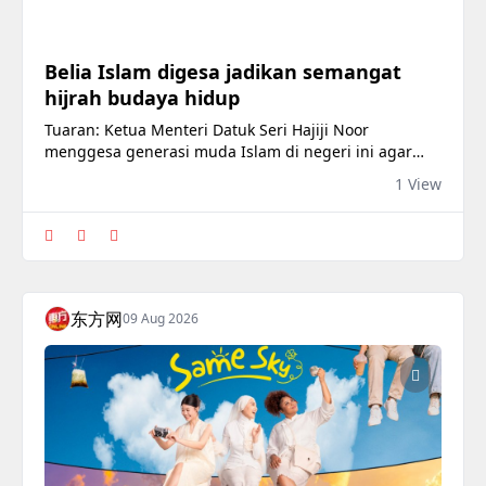
Belia Islam digesa jadikan semangat
hijrah budaya hidup
Tuaran: Ketua Menteri Datuk Seri Hajiji Noor
menggesa generasi muda Islam di negeri ini agar
menjadikan semangat hijrah sebagai budaya hidup
1 View
dengan memperkukuhkan ilmu pengetahuan,
kemahiran, sahsiah dan jati diri demi melahirkan
generasi berwibawa.
东方网
09 Aug 2026