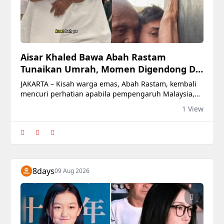
Aisar Khaled Bawa Abah Rastam
Tunaikan Umrah, Momen Digendong Di
Tanah Suci Buat Ramai Tersentuh
JAKARTA – Kisah warga emas, Abah Rastam, kembali
mencuri perhatian apabila pempengaruh Malaysia,
Aisar Khaled, membawa beliau menunaikan ibadah
1 View
umrah di Tanah Suci, Makkah. Momen Aisar
membantu dan menggendong Abah Rastam ketika
berada di kawasan Masjidil Haram turut dirakam dan
dikongsikan di media sosial, sehingga mengundang
sebak dalam kala
8days
09 Aug 2026