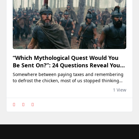
“Which Mythological Quest Would You
Be Sent On?”: 24 Questions Reveal Your
Legendary Path
Somewhere between paying taxes and remembering
to defrost the chicken, most of us stopped thinking
about what kind of hero we'd be. Life has a way of
1 View
quietly retiring your inner Odysseus. But (spoiler
alert!) the old stories were never really about swords
and sea monsters, they were about people (mostly
stubborn ones) figuring out what they we