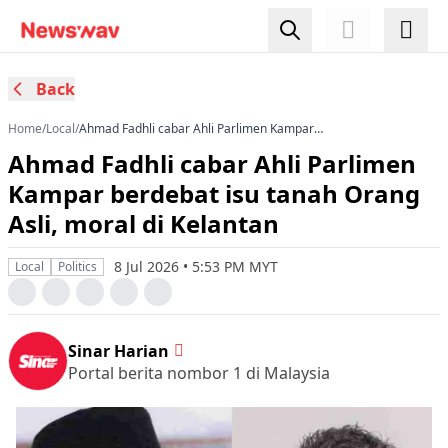
Back
Home
/
Local
/
Ahmad Fadhli cabar Ahli Parlimen Kampar
berdebat isu tanah Orang Asli, moral di
Ahmad Fadhli cabar Ahli Parlimen
Kelantan
Kampar berdebat isu tanah Orang
Asli, moral di Kelantan
8 Jul 2026 • 5:53 PM MYT
Local
Politics
Sinar Harian
Portal berita nombor 1 di Malaysia