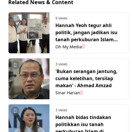
Related News & Content
9 views
Hannah Yeoh tegur ahli
politik, jangan jadikan isu
tanah perkuburan Islam
bahan kempen PRN
Oh My Media
3 views
​'Bukan serangan jantung,
cuma keletihan, tersilap
makan' - Ahmad Amzad
Sinar Harian
3 views
Hannah bidas tindakan
politikkan isu tanah
perkuburan Islam di