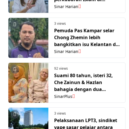
Semenyih
Sinar Harian
3 views
Pemuda Pas Kampar selar
Chong Zhemin lebih
bangkitkan isu Kelantan di
Parlimen
Sinar Harian
92 views
Suami 80 tahun, isteri 32,
Che Zainun & Hazlan
bahagia dengan dua
cahaya mata. 'Saya selesa
SinarPlus
dengan lelaki berusia'
3 views
Pelaksanaan LPT3, sindiket
vape sasar pelajar antara