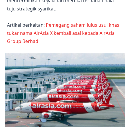
mencerminkan keyakinan mereka terhadap hala
tuju strategik syarikat.
Artikel berkaitan:
Pemegang saham lulus usul khas
tukar nama AirAsia X kembali asal kepada AirAsia
Group Berhad