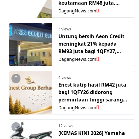
keutamaan RM48 juta,
susun struktur modal fasa
DagangNews.com
pertumbuhan
5 views
Untung bersih Aeon Credit
meningkat 21% kepada
RM93 juta bagi 1QFY27,
disokong pertumbuhan
DagangNews.com
pembiayaan
4 views
Enest kutip hasil RM42 juta
bagi 1QFY26 didorong
permintaan tinggi sarang
burung walet di pasaran
DagangNews.com
China
12 views
[KEMAS KINI 2026] Yamaha