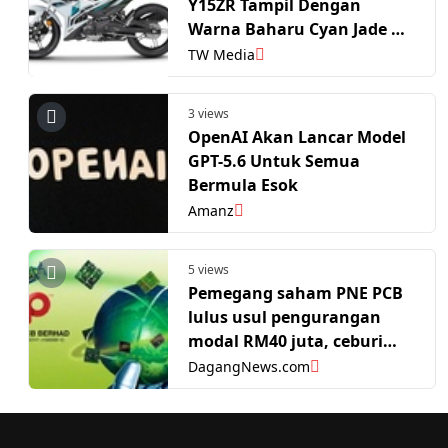
Y15ZR Tampil Dengan
Warna Baharu Cyan Jade &
Royal Maroon SE
TW Media
3 views
OpenAI Akan Lancar Model
GPT-5.6 Untuk Semua
Bermula Esok
Amanz
5 views
Pemegang saham PNE PCB
lulus usul pengurangan
modal RM40 juta, ceburi
peruncitan automotif
DagangNews.com