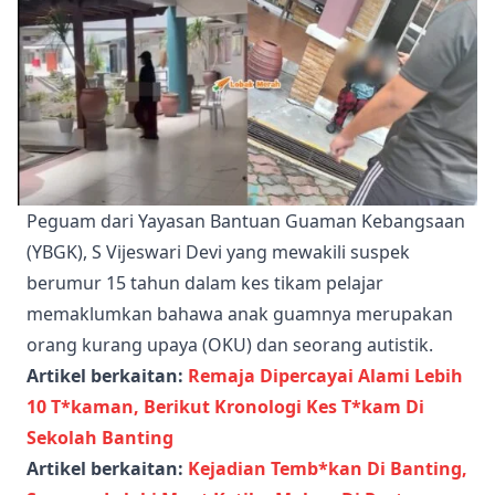
Peguam dari Yayasan Bantuan Guaman Kebangsaan
(YBGK), S Vijeswari Devi yang mewakili suspek
berumur 15 tahun dalam kes tikam pelajar
memaklumkan bahawa anak guamnya merupakan
orang kurang upaya (OKU) dan seorang autistik.
Artikel berkaitan:
Remaja Dipercayai Alami Lebih
10 T*kaman, Berikut Kronologi Kes T*kam Di
Sekolah Banting
Artikel berkaitan:
Kejadian Temb*kan Di Banting,