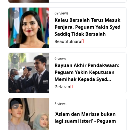
69 views
Kalau Bersalah Terus Masuk
Penjara, Peguam Yakin Syed
Saddiq Tidak Bersalah
Beautifulnara
6 views
Rayuan Akhir Pendakwaan:
Peguam Yakin Keputusan
Memihak Kepada Syed
Saddiq
Getaran
5 views
'Aslam dan Marissa bukan
lagi suami isteri' - Peguam