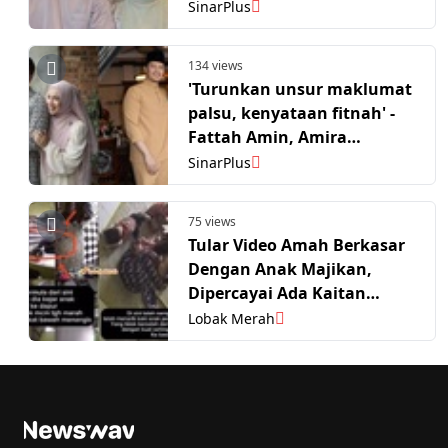
SinarPlus
134 views
'Turunkan unsur maklumat
palsu, kenyataan fitnah' -
Fattah Amin, Amira
Othman nafi dalam video
SinarPlus
tular kasari pembantu
rumah
75 views
Tular Video Amah Berkasar
Dengan Anak Majikan,
Dipercayai Ada Kaitan
Dengan Kes Di Johor?
Lobak Merah