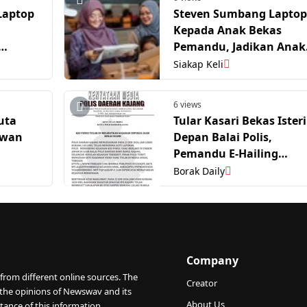
Laptop
Steven Sumbang Laptop
Kepada Anak Bekas
Pemandu, Jadikan Anak
a USIM
Angkat
Siakap Keli
6 views
uta
Tular Kasari Bekas Isteri
awan
Depan Balai Polis,
Pemandu E-Hailing
Ditahan
Borak Daily
Company
from different online sources. The
Creator
 the opinions of Newswav and its
About Us
tance of this information.