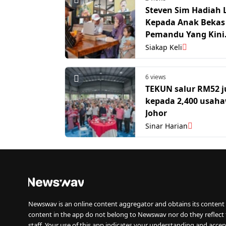
Steven Sim Hadiah 
Kepada Anak Bekas
Pemandu Yang Kini
Bergelar Mahasisw
Siakap Keli
6 views
TEKUN salur RM52 j
kepada 2,400 usah
Johor
Sinar Harian
Newswav is an online content aggregator and obtains its content 
content in the app do not belong to Newswav nor do they reflect
staff. Your use of this app indicates your understanding and accep