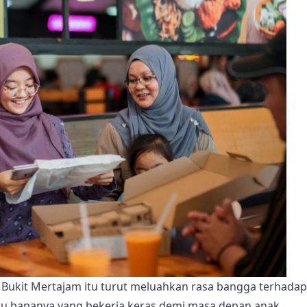
 Bukit Mertajam itu turut meluahkan rasa bangga terhadap
bu bapanya yang bekerja keras demi masa depan anak.