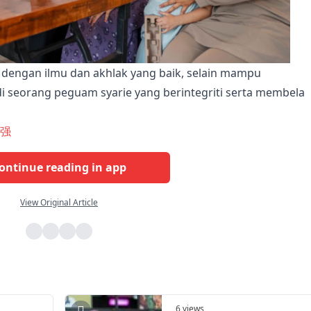
 dengan ilmu dan akhlak yang baik, selain mampu
i seorang peguam syarie yang berintegriti serta membela
志强
ontinue reading in app
View Original Article
6 views