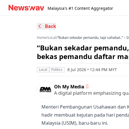
Malaysia's #1 Content Aggregator
Back
Home
/
Local
/
“Bukan sekadar pemandu, tapi sahabat..” – 
“Bukan sekadar pemandu, t
bekas pemandu daftar ma
8 Jul 2026 • 12:44 PM MYT
Local
Politics
Oh My Media
A digital platform emphasizing qua
Menteri Pembangunan Usahawan dan K
hadir membuat kejutan pada hari pend
Malaysia
(USIM), baru-baru ini.