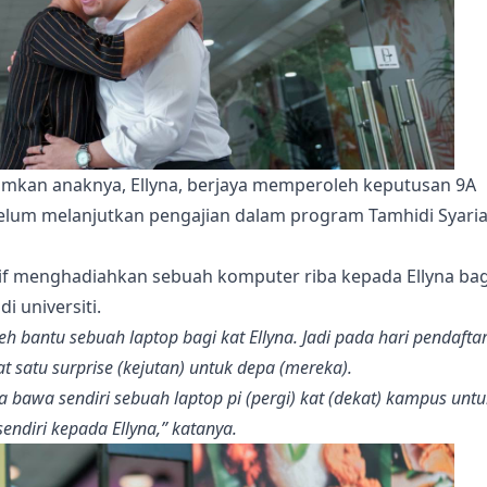
lumkan anaknya, Ellyna, berjaya memperoleh keputusan 9A
ebelum melanjutkan pengajian dalam program Tamhidi Syari
if menghadiahkan sebuah komputer riba kepada Ellyna bag
 universiti.
leh bantu sebuah laptop bagi kat Ellyna. Jadi pada hari pendafta
 satu surprise (kejutan) untuk depa (mereka).
a bawa sendiri sebuah laptop pi (pergi) kat (dekat) kampus untu
sendiri kepada Ellyna,” katanya.