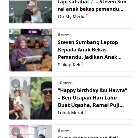
tapi sahabat..” – Steven Sim
rai anak bekas pemandu
daftar masuk USIM,
Oh My Media
hadiahkan laptop
6 views
Steven Sumbang Laptop
Kepada Anak Bekas
Pemandu, Jadikan Anak
Angkat
Siakap Keli
10 views
“Happy birthday ibu Hawra”
– Beri Ucapan Hari Lahir
Buat Uqasha, Ramai Puji
Cara Co-Parenting Kamal
Lobak Merah
Adli
6 views