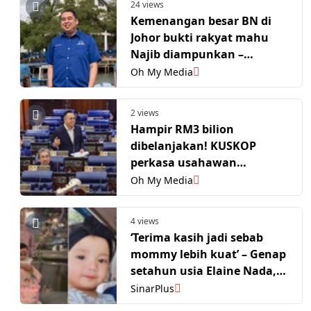
24 views
Kemenangan besar BN di
Johor bukti rakyat mahu
Najib diampunkan –
Nazifuddin
Oh My Media
2 views
Hampir RM3 bilion
dibelanjakan! KUSKOP
perkasa usahawan
bumiputera
Oh My Media
4 views
‘Terima kasih jadi sebab
mommy lebih kuat’ – Genap
setahun usia Elaine Nada,
Fara Salleh sifatkan
SinarPlus
kehadiran anak sebagai