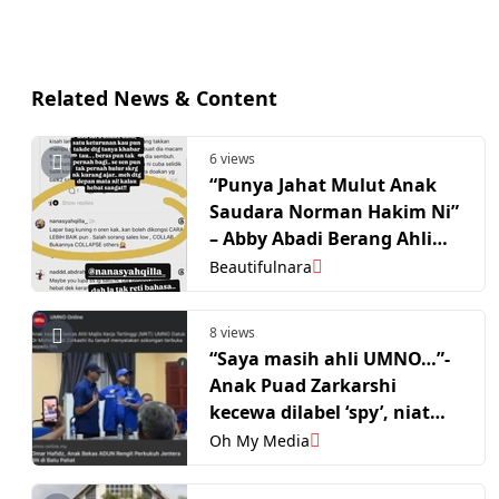
Related News & Content
6 views
“Punya Jahat Mulut Anak
Saudara Norman Hakim Ni”
– Abby Abadi Berang Ahli
Keluarga ‘Jauh’ Masuk
Beautifulnara
Campur Isu Keluarga
8 views
“Saya masih ahli UMNO…”-
Anak Puad Zarkarshi
kecewa dilabel ‘spy’, niat
hanya bantu kempen
Oh My Media