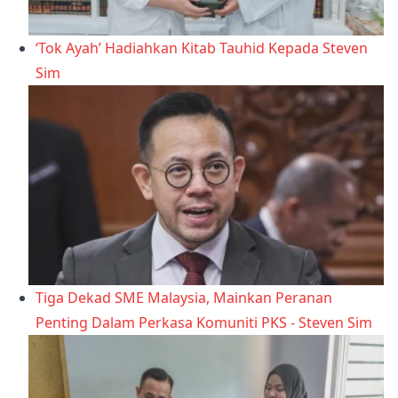
‘Tok Ayah’ Hadiahkan Kitab Tauhid Kepada Steven
Sim
Tiga Dekad SME Malaysia, Mainkan Peranan
Penting Dalam Perkasa Komuniti PKS - Steven Sim