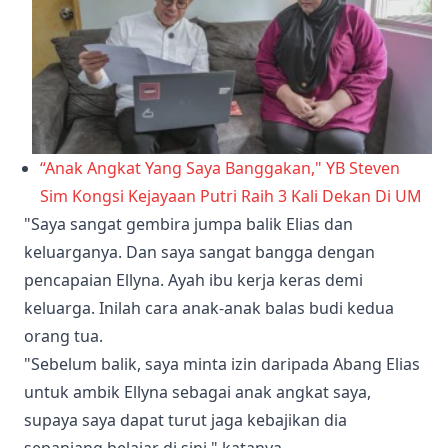
“Anak Angkat Yang Saya Banggakan," YB Steven
Sim Kongsi Kejayaan Putri Raih 3 Kali Dekan Di UM
"Saya sangat gembira jumpa balik Elias dan
keluarganya. Dan saya sangat bangga dengan
pencapaian Ellyna. Ayah ibu kerja keras demi
keluarga. Inilah cara anak-anak balas budi kedua
orang tua.
"Sebelum balik, saya minta izin daripada Abang Elias
untuk ambik Ellyna sebagai anak angkat saya,
supaya saya dapat turut jaga kebajikan dia
sepanjang belajar di sini," katanya.