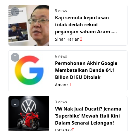
5 views
Kaji semula keputusan
tidak dedah rekod
pegangan saham Azam -
Guan Eng
Sinar Harian
6 views
Permohonan Akhir Google
Membatalkan Denda €4.1
Bilion Di EU Ditolak
Amanz
3 views
VW Nak Jual Ducati? Jenama
‘Superbike’ Mewah Itali Kini
Dalam Senarai Lelongan!
Intraday