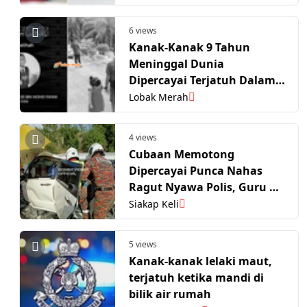
6 views
Kanak-Kanak 9 Tahun
Meninggal Dunia
Dipercayai Terjatuh Dalam
Bilik Air
Lobak Merah
4 views
Cubaan Memotong
Dipercayai Punca Nahas
Ragut Nyawa Polis, Guru Di
Gerik
Siakap Keli
5 views
Kanak-kanak lelaki maut,
terjatuh ketika mandi di
bilik air rumah