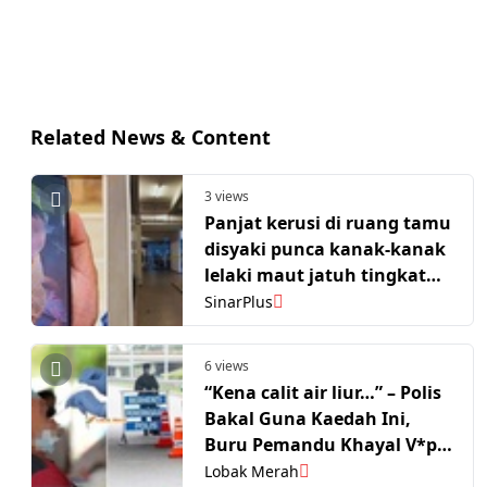
Related News & Content
3 views
Panjat kerusi di ruang tamu
disyaki punca kanak-kanak
lelaki maut jatuh tingkat
24. Bapa keluar kerja, adik-
SinarPlus
beradik tidur
6 views
“Kena calit air liur…” – Polis
Bakal Guna Kaedah Ini,
Buru Pemandu Khayal V*pe
‘Piu Piu’ & Magic M*shroom
Lobak Merah